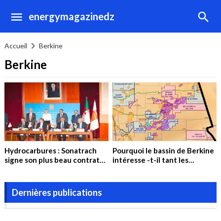
energymagazinedz
Accueil
Berkine
Berkine
Hydrocarbures : Sonatrach
Pourquoi le bassin de Berkine
signe son plus beau contrat
intéresse -t-il tant les
d’association de l’année avec
compagnies pétrolières ?
trois géants de l’industrie des
hydrocarbures
Dernières publications