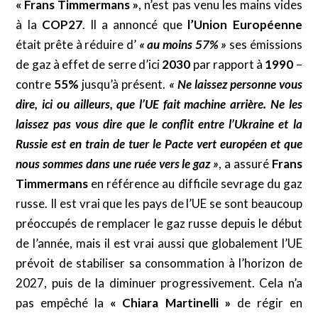
« Frans Timmermans »
, n’est pas venu les mains vides
à la
COP27
. Il a annoncé que
l’Union Européenne
était prête à réduire d’
« au moins 57% »
ses émissions
de gaz à effet de serre d’ici
2030
par rapport à
1990
–
contre
55%
jusqu’à présent.
« Ne laissez personne vous
dire, ici ou ailleurs, que l’UE fait machine arrière. Ne les
laissez pas vous dire que le conflit entre l’Ukraine et la
Russie est en train de tuer le Pacte vert européen et que
nous sommes dans une ruée vers le gaz »
, a assuré
Frans
Timmermans
en référence au difficile sevrage du gaz
russe. Il est vrai que les pays de l’UE se sont beaucoup
préoccupés de remplacer le gaz russe depuis le début
de l’année, mais il est vrai aussi que globalement l’UE
prévoit de stabiliser sa consommation à l’horizon de
2027, puis de la diminuer progressivement. Cela n’a
pas empêché la
« Chiara Martinelli »
de régir en