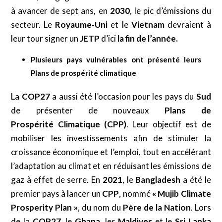
à avancer de sept ans, en
2030
, le pic d’émissions du
secteur. Le
Royaume-Uni
et le
Vietnam
devraient à
leur tour signer un
JETP
d’ici
la fin de l’année.
Plusieurs pays vulnérables ont présenté leurs
Plans de prospérité climatique
La
COP27
a aussi été l’occasion pour les pays du
Sud
de présenter de nouveaux
Plans de
Prospérité Climatique (CPP)
. Leur objectif est de
mobiliser les investissements afin de stimuler la
croissance économique et l’emploi, tout en accélérant
l’adaptation au climat et en réduisant les émissions de
gaz à effet de serre. En
2021
, le
Bangladesh
a été le
premier pays à lancer un
CPP
, nommé
« Mujib Climate
Prosperity Plan »
, du nom du
Père
de la Nation
. Lors
de la
COP27
, le
Ghana
, les
Maldives
et le
Sri Lanka