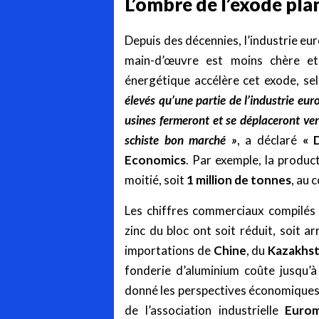
L’ombre de l’exode pla
Depuis des décennies, l’industrie eu
main-d’œuvre est moins chère et 
énergétique accélère cet exode, sel
élevés qu’une partie de l’industrie eu
usines fermeront et se déplaceront ver
schiste bon marché
»
, a déclaré
« 
Economics
. Par exemple, la produc
moitié, soit
1 million de tonnes
, au 
Les chiffres commerciaux compilés
zinc du bloc ont soit réduit, soit a
importations de
Chine
, du
Kazakhs
fonderie d’aluminium coûte jusqu’
donné les perspectives économiques
de l’association industrielle
Euro