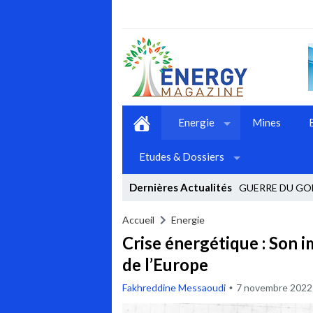
Energie
Mines
Etudes & Dossiers
Dernières Actualités
GUERRE DU GOL
Stop
Accueil
Energie
Crise énergétique : Son i
Previous
de l’Europe
Next
Fakhreddine Messaoudi
7 novembre 2022