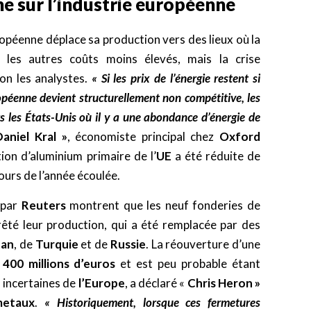
ne sur l’industrie européenne
ropéenne déplace sa production vers des lieux où la
les autres coûts moins élevés, mais la crise
on les analystes.
«
Si les prix de l’énergie restent si
ropéenne devient structurellement non compétitive, les
s les États-Unis où il y a une abondance d’énergie de
Daniel Kral »
, économiste principal chez
Oxford
tion d’aluminium primaire de l’
UE
a été réduite de
cours de l’année écoulée.
 par
Reuters
montrent que les neuf fonderies de
rrêté leur production, qui a été remplacée par des
tan
, de
Turquie
et de
Russie
. La réouverture d’une
à
400 millions d’euros
et est peu probable étant
 incertaines de
l’Europe
, a déclaré «
Chris Heron »
metaux
.
« Historiquement, lorsque ces fermetures