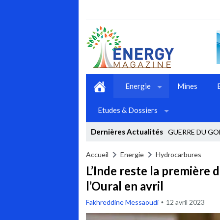
Energie
Mines
Etudes & Dossiers
Dernières Actualités
GUERRE DU GO
Stop
Accueil
Energie
Hydrocarbures
L’Inde reste la première 
Previous
l’Oural en avril
Next
Fakhreddine Messaoudi
12 avril 2023