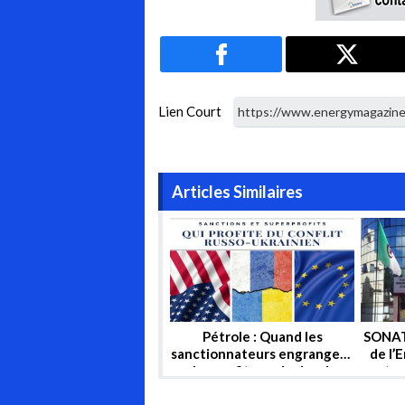
Lien Court
Articles Similaires
Pétrole : Quand les
SONAT
sanctionnateurs engrangent
de l’
des profits sur le dos du
te
sanctionné !