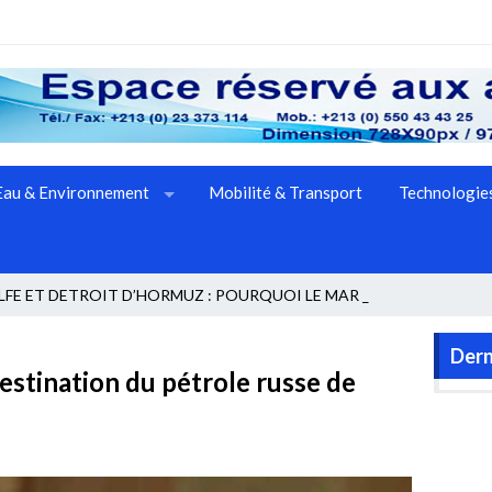
Eau & Environnement
Mobilité & Transport
Technologies
LFE ET DETROIT D’HORMUZ : POURQUOI LE MARCHE PETRO_
Dern
destination du pétrole russe de