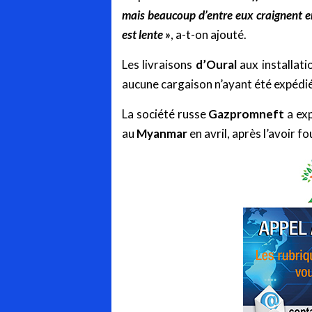
mais beaucoup d’entre eux craignent en
est lente »
, a-t-on ajouté.
Les livraisons
d’Oural
aux installat
aucune cargaison n’ayant été expédiée
La société russe
Gazpromneft
a ex
au
Myanmar
en avril, après l’avoir f