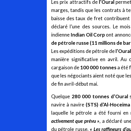
Les prix attractifs de
l’Oural
permett
marges, tandis que les contrats à te
baisse des taux de fret contribuent 
déclaré l’une des sources. Le mois
indienne
Indian
Oil Corp
ont annoncé
de pétrole russe (11 millions de bari
Les expéditions de pétrole de
l’Oural
manière significative en avril. Au
cargaison de
100 000 tonnes
a été f
que les négociants aient noté que le
de fin avril-début mai.
Quelque
280 000 tonnes d’Oural
s
navire à navire
(STS)
d’Al-Hoceima
laquelle le pétrole a été fourni en
activement que prévu »
, a déclaré u
du pétrole russe.
« Les raffineurs d’a