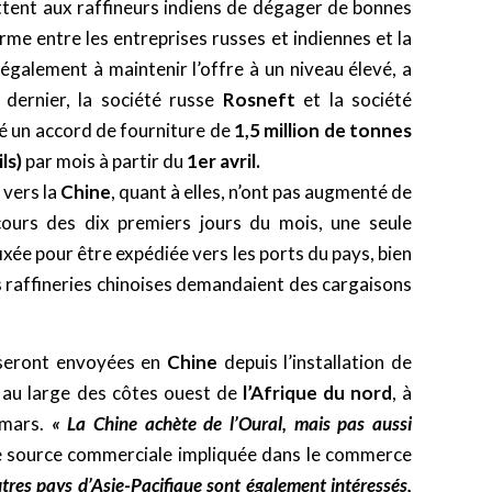
ent aux raffineurs indiens de dégager de bonnes
rme entre les entreprises russes et indiennes et la
également à maintenir l’offre à un niveau élevé, a
 dernier, la société russe
Rosneft
et la société
 un accord de fourniture de
1,5 million de tonnes
ls)
par mois à partir du
1er avril.
vers la
Chine
, quant à elles, n’ont pas augmenté de
 cours des dix premiers jours du mois, une seule
ixée pour être expédiée vers les ports du pays, bien
s raffineries chinoises demandaient des cargaisons
eront envoyées en
Chine
depuis l’installation de
au large des côtes ouest de
l’Afrique du nord
, à
 mars.
« La Chine achète de l’Oural, mais pas aussi
ne source commerciale impliquée dans le commerce
utres pays d’Asie-Pacifique sont également intéressés,