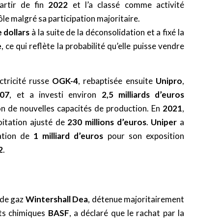
rtir de fin
2022
et l’a classé comme activité
le malgré sa participation majoritaire.
e dollars
à la suite de la déconsolidation et a fixé la
e
, ce qui reflète la probabilité qu’elle puisse vendre
ctricité russe
OGK-4
, rebaptisée ensuite
Unipro
,
07
, et a investi environ
2,5 milliards d’euros
on de nouvelles capacités de production. En
2021
,
oitation ajusté de
230 millions d’euros
.
Uniper
a
ation de
1 milliard d’euros
pour son exposition
2
.
 de gaz
Wintershall Dea
, détenue majoritairement
its chimiques
BASF
, a déclaré que le rachat par la