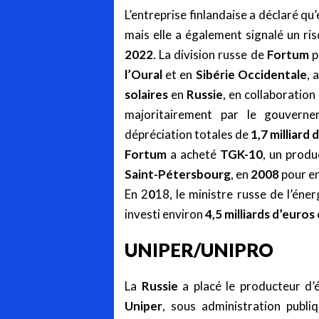
L’entreprise finlandaise a déclaré qu’
mais elle a également signalé un ri
2022
. La division russe de
Fortum
p
l’Oural
et en
Sibérie
Occidentale
, 
solaires
en
Russie
, en collaboration
majoritairement par le gouverne
dépréciation totales de
1,7 milliard 
Fortum
a acheté
TGK-10
, un produ
Saint-Pétersbourg
, en
2008
pour e
En 2
0
18, le ministre russe de l’éne
investi environ
4,5 milliards d’euros
UNIPER/UNIPRO
La
Russie
a placé le producteur d’
Uniper
, sous administration publi