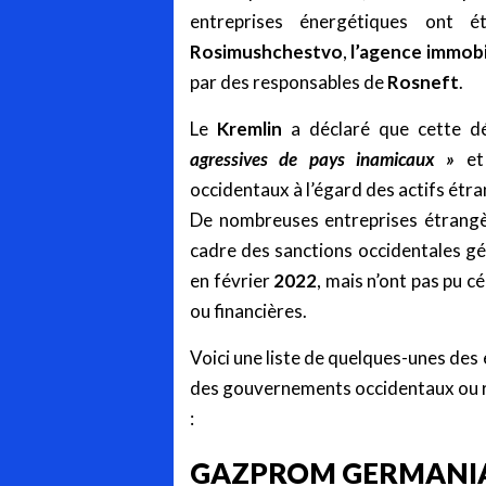
entreprises énergétiques ont 
Rosimushchestvo
,
l’agence immob
par des responsables de
Rosneft
.
Le
Kremlin
a déclaré que cette dé
agressives de pays inamicaux »
et
occidentaux à l’égard des actifs étr
De nombreuses entreprises étrangèr
cadre des sanctions occidentales gén
en février
2022
, mais n’ont pas pu cé
ou financières.
Voici une liste de quelques-unes des
des gouvernements occidentaux ou rus
:
GAZPROM GERMANI