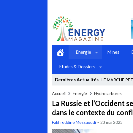
Energie
Mines
Etudes & Dossiers
Dernières Actualités
LE MARCHE PET
Stop
Accueil
Energie
Hydrocarbures
La Russie et l’Occident s
Previous
dans le contexte du conf
Next
Fakhreddine Messaoudi
23 mai 2023