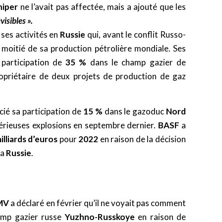
niper
ne l’avait pas affectée, mais a ajouté que les
visibles ».
ses activités en
Russie
qui, avant le conflit Russo-
a moitié de sa production pétrolière mondiale. Ses
participation de
35 %
dans le champ gazier de
propriétaire de deux projets de production de gaz
ié sa participation de
15 %
dans le gazoduc
Nord
rieuses explosions en septembre dernier.
BASF
a
illiards d’euros
pour
2022
en raison de la décision
la
Russie
.
MV
a déclaré en février qu’il ne voyait pas comment
hamp gazier russe
Yuzhno-Russkoye
en raison de