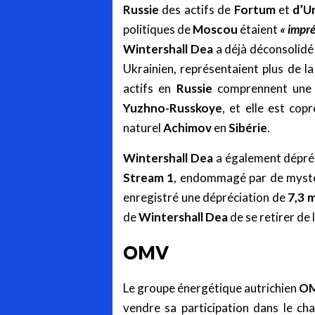
Russie
des actifs de
Fortum
et
d’U
politiques de
Moscou
étaient
« impré
Wintershall Dea
a déjà déconsolidé 
Ukrainien, représentaient plus de l
actifs en
Russie
comprennent une 
Yuzhno-Russkoye
, et elle est co
naturel
Achimov
en
Sibérie
.
Wintershall Dea
a également dépréc
Stream 1
, endommagé par de mysté
enregistré une dépréciation de
7,3 m
de
Wintershall Dea
de se retirer de 
OMV
Le groupe énergétique autrichien
O
vendre sa participation dans le c