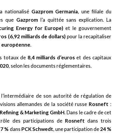
a nationalisé
Gazprom Germania
, une filiale du
rès que
Gazprom
l’a quittée sans explication. La
curing Energy for Europe)
et le gouvernement
ros (6,92 milliards de dollars)
pour la recapitaliser
 européenne
.
fs totaux de
8,4 milliards d’euros
et des capitaux
020
, selon les documents réglementaires.
r l’intermédiaire de son autorité de régulation de
divisions allemandes de la société russe
Rosneft
:
Refining & Marketing GmbH
. Dans le cadre de cet
rôle des participations de
Rosneft
dans trois
17 %
dans
PCK Schwedt
, une participation de
24 %