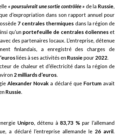
elle
« poursuivrait une sortie contrôlée »
de la
Russie
,
sque d’expropriation dans son rapport annuel pour
ossède
7 centrales thermiques
dans la région de
ainsi qu’un
portefeuille de centrales éoliennes
et
 avec des partenaires locaux. L’entreprise, détenue
ment finlandais, a enregistré des charges de
d’euros
liées à ses activités en
Russie
pour
2022
.
cteur de chaleur et d’électricité dans la région de
nviron
2 milliards d’euros
.
rgie
Alexander Novak
a déclaré que
Fortum
avait
en
Russie
.
énergie
Unipro
, détenu à
83,73 %
par l’allemand
que, a déclaré l’entreprise allemande le
26 avril
.