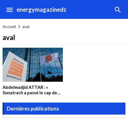
energymagazinedz
Accueil
aval
aval
Abdelmadjid ATTAR : «
Sonatrach a passé le cap de
2021, il lui reste à assurer sur
le moyen terme »
Dernières publications