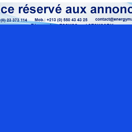
Localisation google maps
Rue O
Sect
con