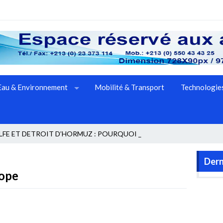
Eau & Environnement
Mobilité & Transport
Technologies
FE ET DETROIT D’HORMUZ : POURQUOI LE MA_
Dern
rope