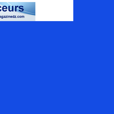
magazine spécialisé
uamrouche Mohamed, Bat A. ilot 57
ion 42 (Val d'Hydra), El_Biar - Alger
+213 (0) 20 307 130
tact@energymagazinedz.com