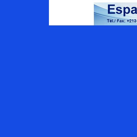
Energy Magazine
Qui sommes-nous ?
Appel à contributions
APPEL AUX ANNONCEURS