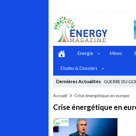
Energie
Mines
Etudes & Dossiers
Dernières Actualités
GUERRE DU GOL
Stop
Accueil
Crise énergétique en europe
Crise énergétique en eu
Previous
Next