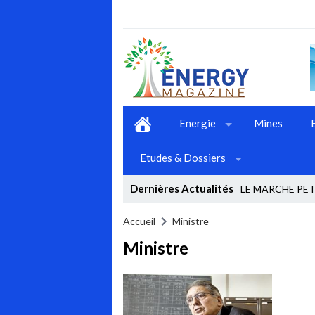
Energie
Mines
Etudes & Dossiers
Dernières Actualités
LE MARCHE PETR
Stop
Accueil
Ministre
Ministre
Previous
Next