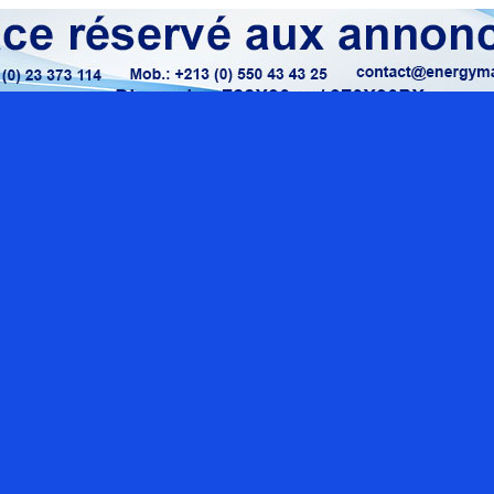
Localisation google maps
Rue O
Sect
con