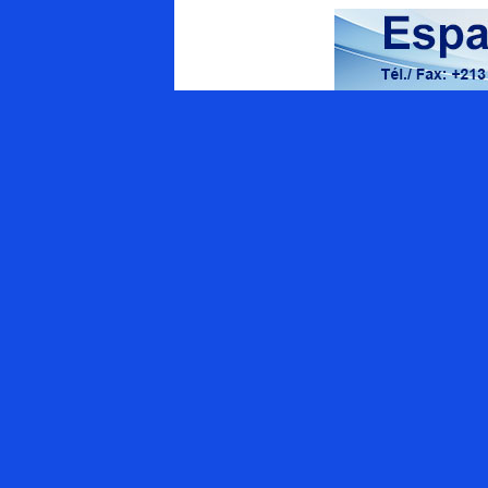
Energy Magazine
Qui sommes-nous ?
Appel à contributions
APPEL AUX ANNONCEURS