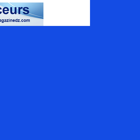
magazine spécialisé
uamrouche Mohamed, Bat A. ilot 57
ion 42 (Val d'Hydra), El_Biar - Alger
+213 (0) 20 307 130
tact@energymagazinedz.com