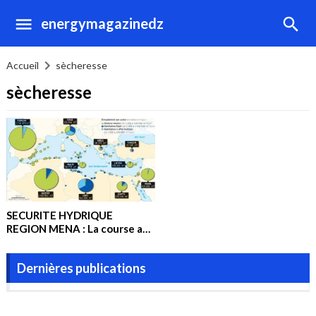
energymagazinedz
Accueil
sècheresse
sècheresse
SECURITE HYDRIQUE
REGION MENA : La course au
dessalement de l’eau de mer
s’installe
Dernières publications