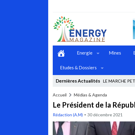
Energie
Mines
Etudes & Dossiers
Dernières Actualités
LE MARCHE PET
Stop
Accueil
Médias & Agenda
Le Président de la Républ
Previous
Rédaction (A.M)
30 décembre 2021
Next