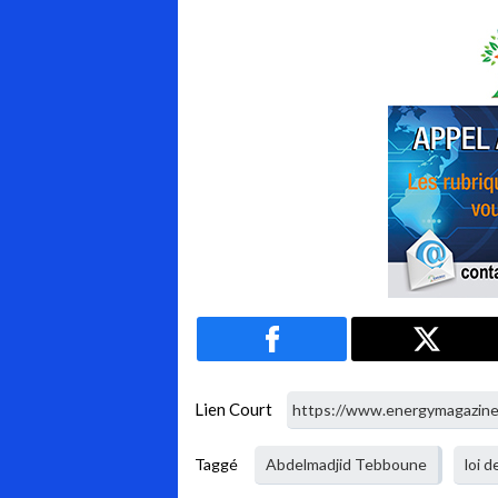
Lien Court
Taggé
Abdelmadjid Tebboune
loi d