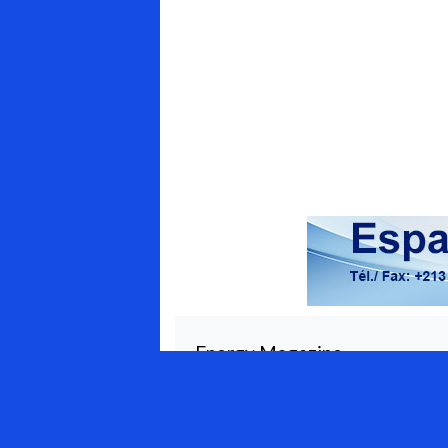
Energy Magazine
Qui sommes-nous ?
Appel à contributions
APPEL AUX ANNONCEURS