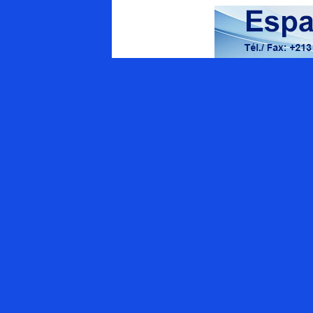
Energy Magazine
Qui sommes-nous ?
Appel à contributions
APPEL AUX ANNONCEURS