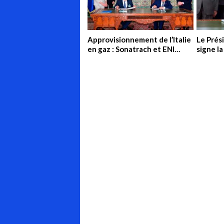
Approvisionnement de l’Italie
Le Prés
en gaz : Sonatrach et ENI
signe la
signent un accord pour
l’augmenter