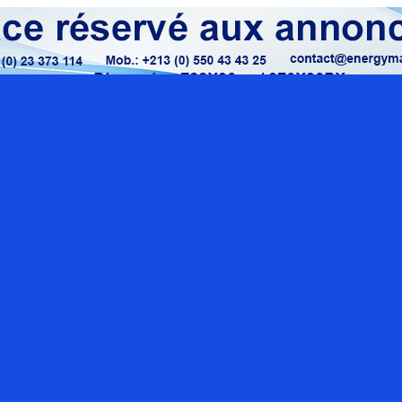
Localisation google maps
Rue O
Sect
con