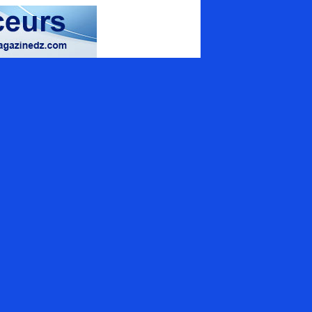
magazine spécialisé
uamrouche Mohamed, Bat A. ilot 57
ion 42 (Val d'Hydra), El_Biar - Alger
+213 (0) 20 307 130
tact@energymagazinedz.com