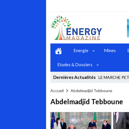
Energie
Mines
Etudes & Dossiers
Dernières Actualités
LE MARCHE PETR
Stop
Accueil
Abdelmadjid Tebboune
Abdelmadjid Tebboune
Previous
Next