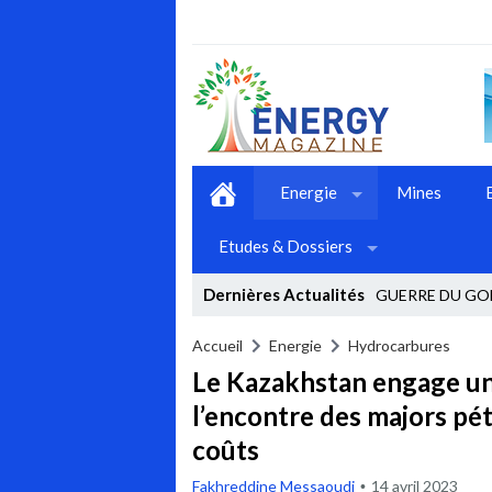
Energie
Mines
Etudes & Dossiers
Dernières Actualités
GUERRE DU GOL
Stop
Accueil
Energie
Hydrocarbures
Le Kazakhstan engage un
Previous
l’encontre des majors pét
Next
coûts
Fakhreddine Messaoudi
14 avril 2023