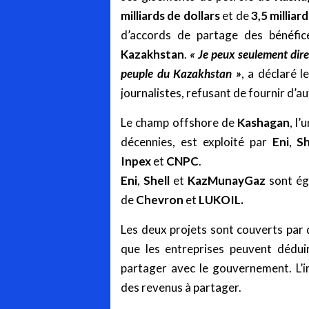
milliards de dollars
et de
3,5 milliar
d’accords de partage des bénéfice
Kazakhstan
.
« Je peux seulement dire
peuple du Kazakhstan »
, a déclaré l
journalistes, refusant de fournir d’au
Le champ offshore de
Kashagan
, l
décennies, est exploité par
Eni
,
Sh
Inpex
et
CNPC
.
Eni
,
Shell
et
KazMunayGaz
sont ég
de
Chevron
et
LUKOIL.
Les deux projets sont couverts par 
que les entreprises peuvent dédui
partager avec le gouvernement. L’
des revenus à partager.