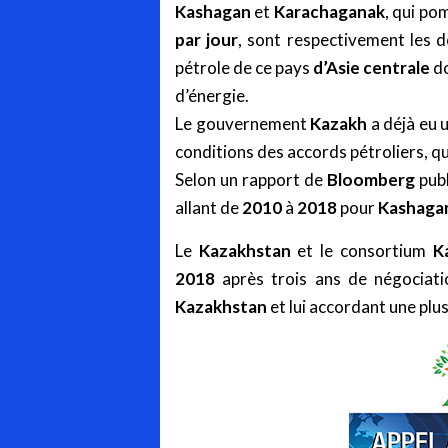
Kashagan
et
Karachaganak
, qui po
par jour
, sont respectivement les 
pétrole de ce pays
d’Asie
centrale
do
d’énergie.
Le gouvernement
Kazakh
a déjà eu u
conditions des accords pétroliers, q
Selon un rapport de
Bloomberg
publ
allant de
2010
à
2018
pour
Kashaga
Le
Kazakhstan
et le consortium
K
2018
après trois ans de négociat
Kazakhstan
et lui accordant une plu