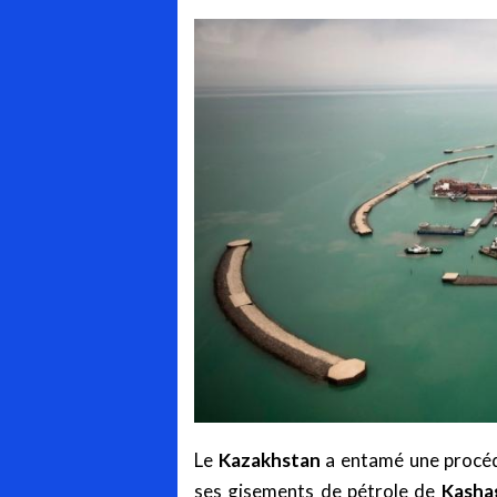
Le
Kazakhstan
a entamé une procédu
ses gisements de pétrole de
Kasha