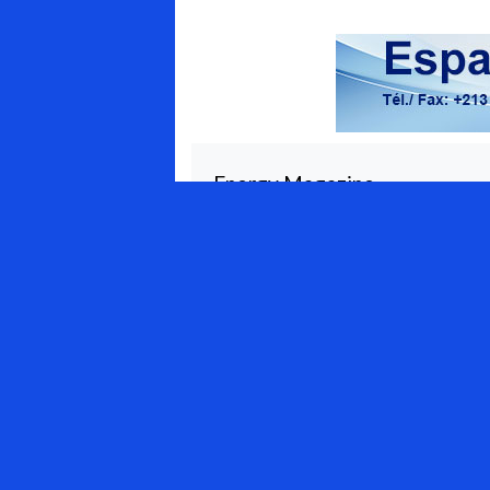
Energy Magazine
Qui sommes-nous ?
Appel à contributions
APPEL AUX ANNONCEURS