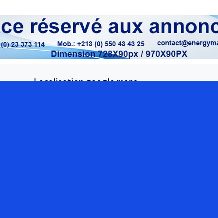
Localisation google maps
Rue O
Sect
con