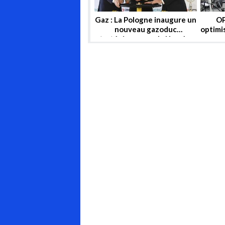
Gaz : La Pologne inaugure un
OP
nouveau gazoduc
optimi
stratégique avec la Norvège