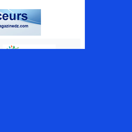
magazine spécialisé
uamrouche Mohamed, Bat A. ilot 57
ion 42 (Val d'Hydra), El_Biar - Alger
+213 (0) 20 307 130
tact@energymagazinedz.com