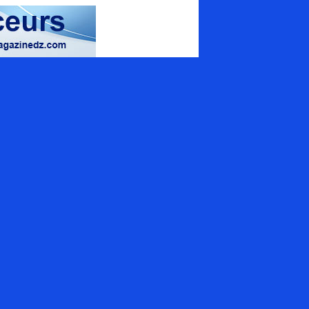
magazine spécialisé
uamrouche Mohamed, Bat A. ilot 57
ion 42 (Val d'Hydra), El_Biar - Alger
+213 (0) 20 307 130
tact@energymagazinedz.com