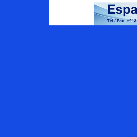
Energy Magazine
Qui sommes-nous ?
Appel à contributions
APPEL AUX ANNONCEURS