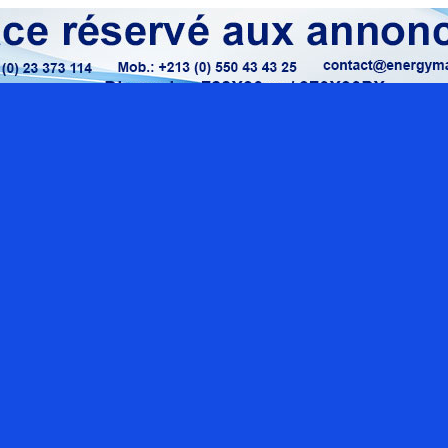
Localisation google maps
Rue O
Sect
con