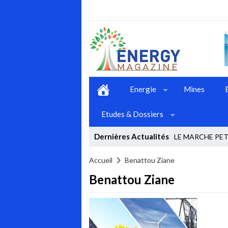
Energie
Mines
Etudes & Dossiers
Dernières Actualités
LE MARCHE PETR
Stop
Accueil
Benattou Ziane
Benattou Ziane
Previous
Next