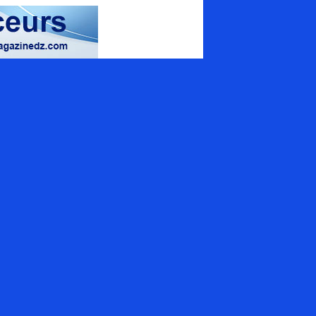
magazine spécialisé
uamrouche Mohamed, Bat A. ilot 57
ion 42 (Val d'Hydra), El_Biar - Alger
+213 (0) 20 307 130
tact@energymagazinedz.com