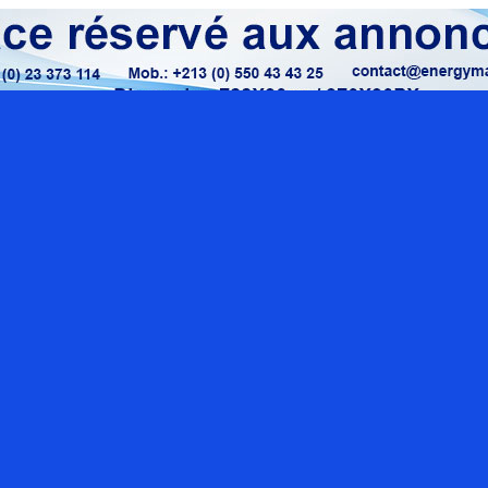
Localisation google maps
Rue O
Sect
con