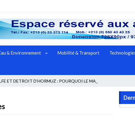
Eau & Environnement
Mobilité & Transport
Technologies
FE ET DETROIT D’HORMUZ : POURQUOI LE MARCHE _
Dern
es