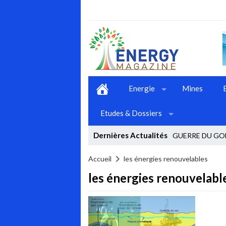
Energie
Mines
Etudes & Dossiers
Dernières Actualités
GUERRE DU GOL
Stop
Accueil
les énergies renouvelables
les énergies renouvelabl
Previous
Next