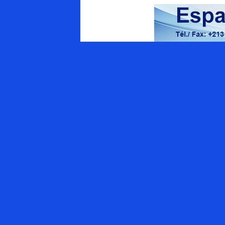
Energy Magazine
Qui sommes-nous ?
Appel à contributions
APPEL AUX ANNONCEURS