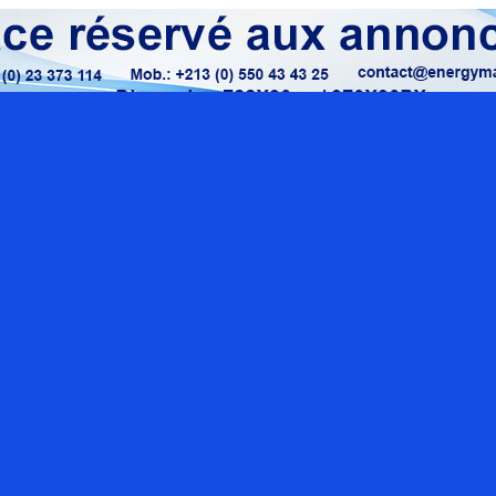
Localisation google maps
Rue O
Sect
con