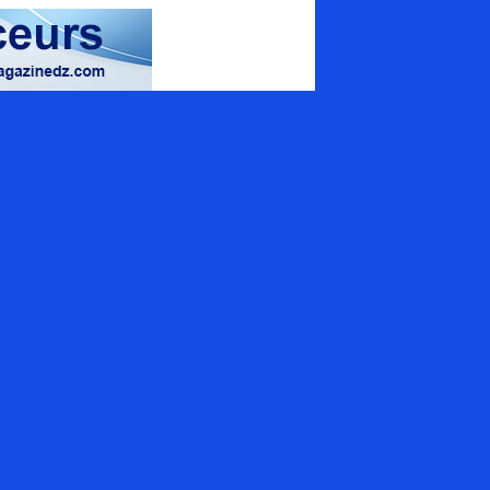
magazine spécialisé
uamrouche Mohamed, Bat A. ilot 57
ion 42 (Val d'Hydra), El_Biar - Alger
+213 (0) 20 307 130
tact@energymagazinedz.com