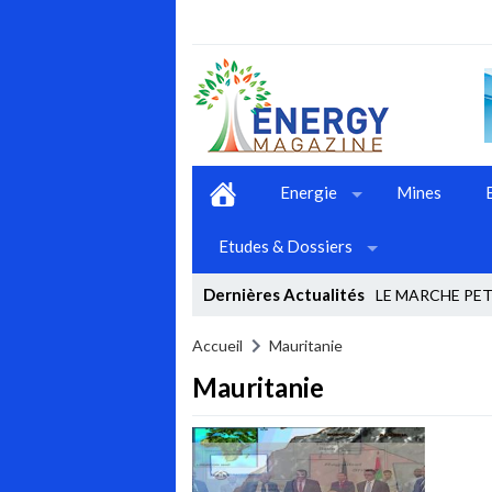
Energie
Mines
Etudes & Dossiers
Dernières Actualités
LE MARCHE PETR
Stop
Accueil
Mauritanie
Mauritanie
Previous
Next