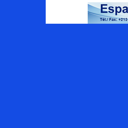
Energy Magazine
Qui sommes-nous ?
Appel à contributions
APPEL AUX ANNONCEURS