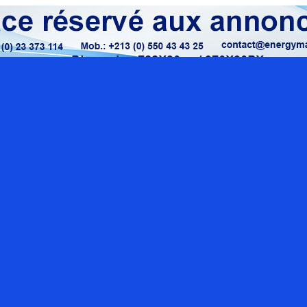
Localisation google maps
Rue O
Sect
con