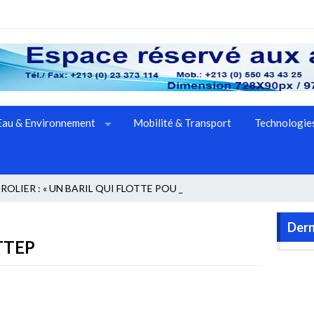
Eau & Environnement
Mobilité & Transport
Technologies
OLIER : « UN BARIL QUI FLOTTE POUR LE _
Dern
PTTEP