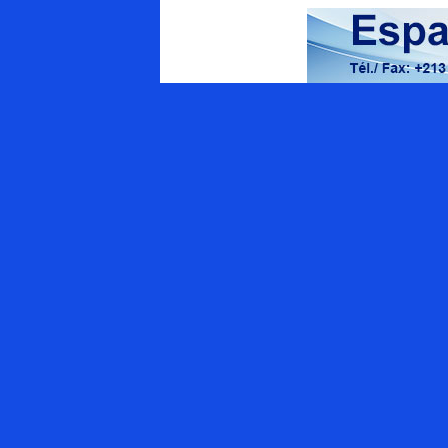
Energy Magazine
Qui sommes-nous ?
Appel à contributions
APPEL AUX ANNONCEURS