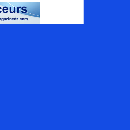
magazine spécialisé
uamrouche Mohamed, Bat A. ilot 57
ion 42 (Val d'Hydra), El_Biar - Alger
+213 (0) 20 307 130
tact@energymagazinedz.com