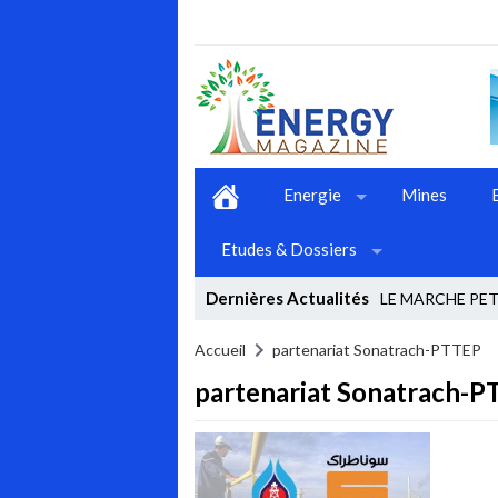
Energie
Mines
Etudes & Dossiers
Dernières Actualités
LE MARCHE PETR
Stop
Accueil
partenariat Sonatrach-PTTEP
partenariat Sonatrach-
Previous
Next