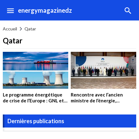
energymagazinedz
Accueil
Qatar
Qatar
Le programme énergétique
Rencontre avec l’ancien
de crise de l’Europe : GNL et
ministre de l’énergie,
Nucléaire
Abdelmadjid Attar : «
Marquer notre place au sein
du GECF »
Dernières publications