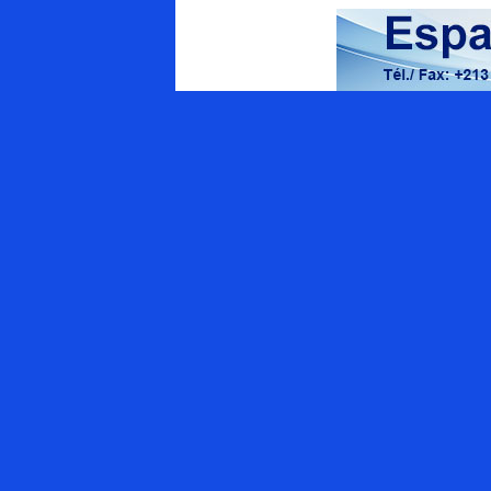
Energy Magazine
Qui sommes-nous ?
Appel à contributions
APPEL AUX ANNONCEURS