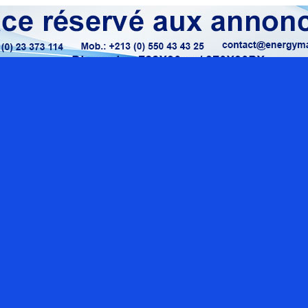
Localisation google maps
Rue O
Sect
con