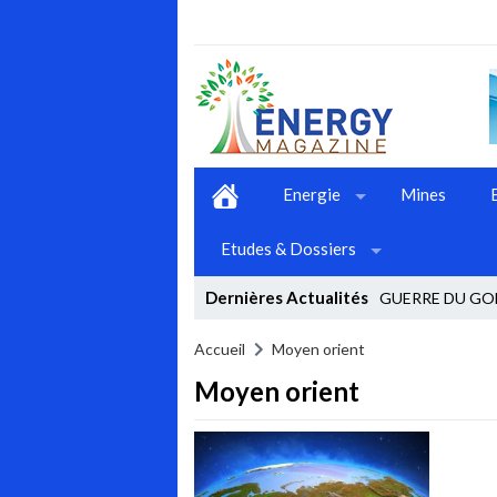
Energie
Mines
Etudes & Dossiers
Dernières Actualités
GUERRE DU GOL
Stop
Accueil
Moyen orient
Moyen orient
Previous
Next