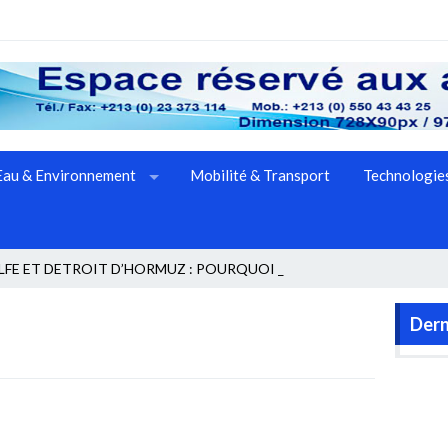
Eau & Environnement
Mobilité & Transport
Technologies
FE ET DETROIT D’HORMUZ : POURQUOI LE M _
Dern