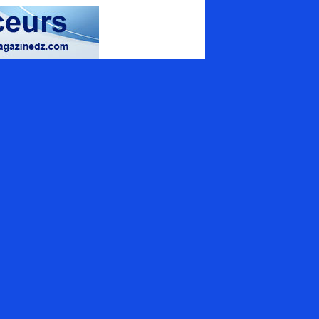
magazine spécialisé
uamrouche Mohamed, Bat A. ilot 57
ion 42 (Val d'Hydra), El_Biar - Alger
+213 (0) 20 307 130
tact@energymagazinedz.com