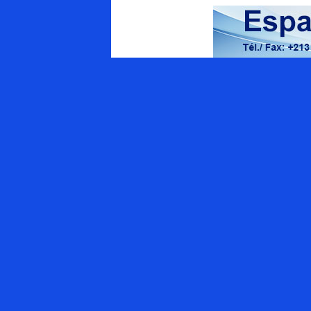
Energy Magazine
Qui sommes-nous ?
Appel à contributions
APPEL AUX ANNONCEURS