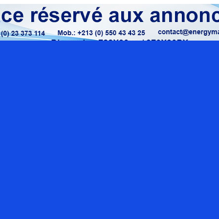
Localisation google maps
Rue O
Sect
con