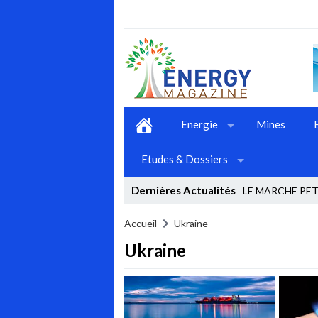
Energie
Mines
Etudes & Dossiers
Dernières Actualités
LE MARCHE PETR
Stop
Accueil
Ukraine
Ukraine
Previous
Next