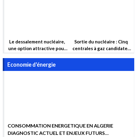
ans !
Nucléaire
Le dessalement nucléaire,
Sortie du nucléaire : Cinq
une option attractive pour
centrales à gaz candidates
garantir la sécurité hydrique
pour compenser
et la sécurité énergétique
Economie d'énergie
de l’Algérie à long terme
CONSOMMATION ENERGETIQUE EN ALGERIE
DIAGNOSTIC ACTUEL ET ENJEUX FUTURS