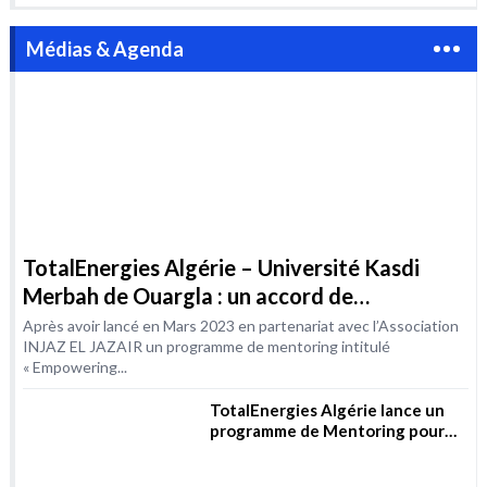
Médias & Agenda
TotalEnergies Algérie – Université Kasdi
Merbah de Ouargla : un accord de
coopération dans le domaine de la formation
Après avoir lancé en Mars 2023 en partenariat avec l’Association
INJAZ EL JAZAIR un programme de mentoring intitulé
« Empowering...
TotalEnergies Algérie lance un
programme de Mentoring pour
les femmes dans les métiers de
l’Energie