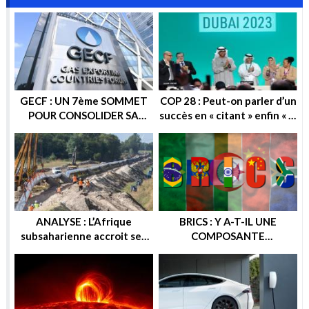
GECF : UN 7ème SOMMET
COP 28 : Peut-on parler d’un
POUR CONSOLIDER SA
succès en « citant » enfin « la
POSITION SUR LA SCENE
sortie progressive des
ENERGETIQUE
énergies fossiles » ?
ANALYSE : L’Afrique
BRICS : Y A-T-IL UNE
subsaharienne accroit ses
COMPOSANTE
recettes après les sanctions
ENERGETIQUE DANS
européennes contre la
CETTE ALTERNATIVE
Russie
ECONOMIQUE ? OU
GEOPOLITIQUE ?