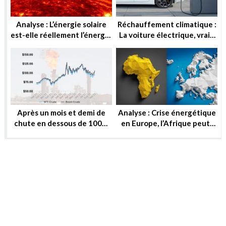
Analyse : L’énergie solaire
Réchauffement climatique :
est-elle réellement l’énergie
La voiture électrique, vraie
de demain ?
solution ou utopie ?
Après un mois et demi de
Analyse : Crise énergétique
chute en dessous de 100$,
en Europe, l’Afrique peut-
le baril peut-il reprendre ou
elle substituer au gaz russe
se stabiliser?
?