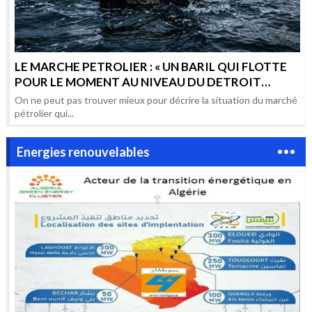
LE MARCHE PETROLIER : « UN BARIL QUI FLOTTE
POUR LE MOMENT AU NIVEAU DU DETROIT
D’HORMUZ, MAIS QUI RISQUE AUSSI BIEN DE
On ne peut pas trouver mieux pour décrire la situation du marché
COULER QUE D’EXPLOSER »
pétrolier qui...
Energies renouvelables