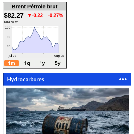
Brent Pétrole brut
$82.27
▼-0.22
-0.27%
2026.08.07
Hydrocarbures