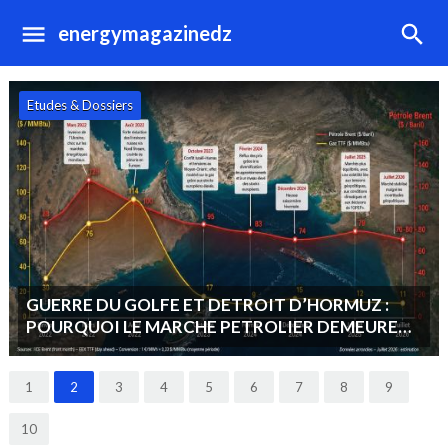
energymagazinedz
Hydrocarbures
OPEP+ : MAINTIEN D’UNE STRATEGIE DE
STABILITE DU MARCHE : « VENDRE PLUS ET
MOINS CHER PLUTOT QUE MOINS ET CHER ».
1
2
3
4
5
6
7
8
9
10