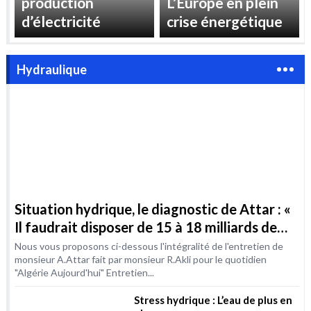
production
L’Europe en plein
d’électricité
crise énergétique
Hydraulique
Situation hydrique, le diagnostic de Attar : «
Il faudrait disposer de 15 à 18 milliards de
m3 / an d’ici à 2030 »
Nous vous proposons ci-dessous l'intégralité de l'entretien de
monsieur A.Attar fait par monsieur R.Akli pour le quotidien
"Algérie Aujourd'hui" Entretien...
Stress hydrique : L’eau de plus en