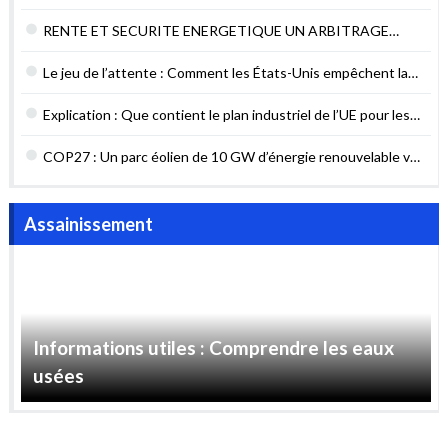
POURQUOI AGIR MAINTENANT ?
RENTE ET SECURITE ENERGETIQUE UN ARBITRAGE
DIFFICILE MAIS NECESSAIRE
Le jeu de l’attente : Comment les États-Unis empêchent la
sécurité énergétique du Liban
Explication : Que contient le plan industriel de l’UE pour les
contrats verts ?
COP27 : Un parc éolien de 10 GW d’énergie renouvelable va
être construit en Égypte
Assainissement
Informations utiles : Comprendre les eaux
usées