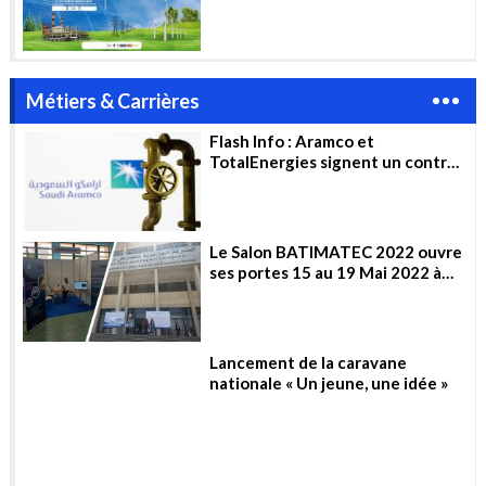
2023
Métiers & Carrières
Flash Info : Aramco et
TotalEnergies signent un contrat
de 11 milliards de dollars pour la
construction d’un complexe
pétrochimique en Arabie
saoudite
Le Salon BATIMATEC 2022 ouvre
ses portes 15 au 19 Mai 2022 à
Alger
Lancement de la caravane
nationale « Un jeune, une idée »