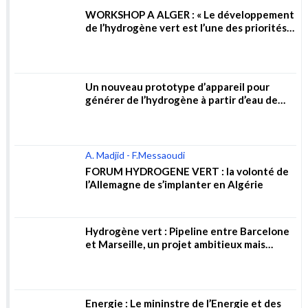
A. Madjid - F.Messaoudi
FORUM HYDROGENE VERT : la volonté de
l’Allemagne de s’implanter en Algérie
Hydrogène vert : Pipeline entre Barcelone
et Marseille, un projet ambitieux mais
risqué
Energie : Le mininstre de l’Energie et des
Mines « Mohmaed Arkab » reçoit la
directrice générale de la société allemande
« Wintershall Dea AG »
Gaz ou hydrogène : vers une nouvelle
stratégie de partenariat en Algérie ?