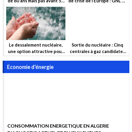
garantir la sécurité hydrique
pour compenser
et la sécurité énergétique
Economie d'énergie
de l’Algérie à long terme
CONSOMMATION ENERGETIQUE EN ALGERIE
DIAGNOSTIC ACTUEL ET ENJEUX FUTURS
POURQUOI AGIR MAINTENANT ?
RENTE ET SECURITE ENERGETIQUE UN ARBITRAGE
DIFFICILE MAIS NECESSAIRE
Le jeu de l’attente : Comment les États-Unis empêchent la
sécurité énergétique du Liban
Explication : Que contient le plan industriel de l’UE pour les
contrats verts ?
COP27 : Un parc éolien de 10 GW d’énergie renouvelable va