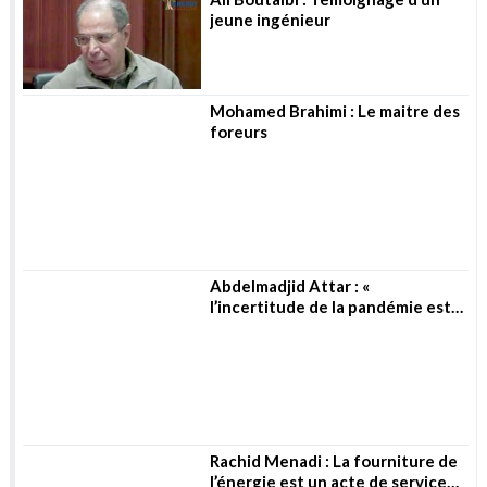
Mohamed Brahimi : Le maitre des
foreurs
Abdelmadjid Attar : «
l’incertitude de la pandémie est
toujours là »
Rachid Menadi : La fourniture de
l’énergie est un acte de service
public
Mourad Preure : Vers un nouveau
paradigme énergétique