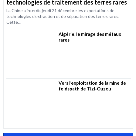
Vers l’exploitation de la mine de
feldspath de Tizi-Ouzou
Electricité
Ce que Macron
L’Inde va
veut dire lorsqu’il
intensifier ses
affirme vouloir
importations de