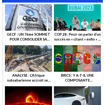
GECF : UN 7ème SOMMET
COP 28 : Peut-on parler d’un
POUR CONSOLIDER SA
succès en « citant » enfin « la
POSITION SUR LA SCENE
sortie progressive des
ENERGETIQUE
énergies fossiles » ?
ANALYSE : L’Afrique
BRICS : Y A-T-IL UNE
subsaharienne accroit ses
COMPOSANTE
recettes après les sanctions
ENERGETIQUE DANS
européennes contre la
CETTE ALTERNATIVE
Russie
ECONOMIQUE ? OU
GEOPOLITIQUE ?