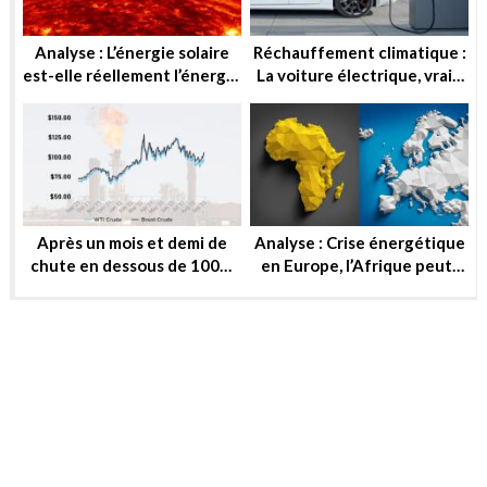
Analyse : L’énergie solaire
Réchauffement climatique :
est-elle réellement l’énergie
La voiture électrique, vraie
de demain ?
solution ou utopie ?
Après un mois et demi de
Analyse : Crise énergétique
chute en dessous de 100$,
en Europe, l’Afrique peut-
le baril peut-il reprendre ou
elle substituer au gaz russe
se stabiliser?
?