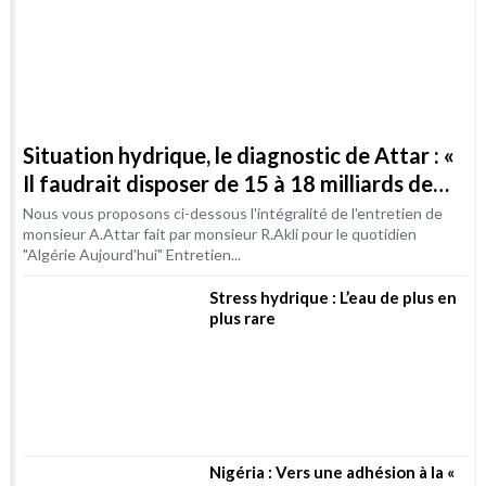
m3 / an d’ici à 2030 »
Nous vous proposons ci-dessous l'intégralité de l'entretien de
monsieur A.Attar fait par monsieur R.Akli pour le quotidien
"Algérie Aujourd'hui" Entretien...
Stress hydrique : L’eau de plus en
plus rare
Nigéria : Vers une adhésion à la «
Convention d’Helsinki » dans le
secteur de l’eau
L’eau au cœur des conflits du
XXIème siècle