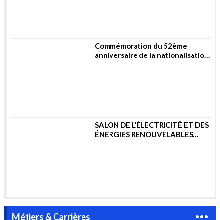
SALON DE L’ÉLECTRICITÉ ET DES
ÉNERGIES RENOUVELABLES
2023
Métiers & Carrières
Flash Info : Aramco et
TotalEnergies signent un contrat
de 11 milliards de dollars pour la
construction d’un complexe
pétrochimique en Arabie
saoudite