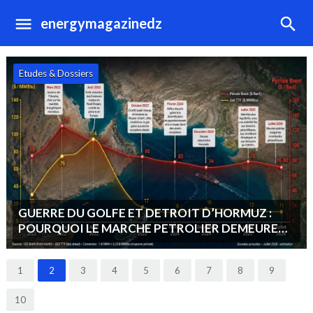
energymagazinedz
Hydrocarbures
OPEP+ : MAINTIEN D’UNE STRATEGIE DE
STABILITE DU MARCHE : « VENDRE PLUS ET
MOINS CHER PLUTOT QUE MOINS ET CHER ».
1
2
3
4
5
6
7
8
9
10