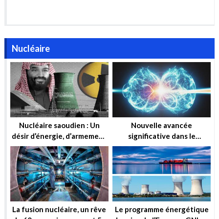
Nucléaire saoudien : Un
Nouvelle avancée
désir d’énergie, d’armement
significative dans le
ou simplement d’influence ?
domaine de la fusion
nucléaire
La fusion nucléaire, un rêve
Le programme énergétique
de 60 ans mais pas avant 50
de crise de l’Europe : GNL et
ans !
Nucléaire
Le dessalement nucléaire,
Sortie du nucléaire : Cinq
une option attractive pour
centrales à gaz candidates