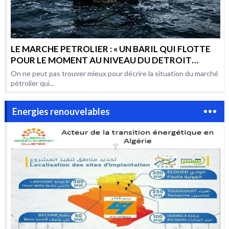
LE MARCHE PETROLIER : « UN BARIL QUI FLOTTE
POUR LE MOMENT AU NIVEAU DU DETROIT
D’HORMUZ, MAIS QUI RISQUE AUSSI BIEN DE
On ne peut pas trouver mieux pour décrire la situation du marché
COULER QUE D’EXPLOSER »
pétrolier qui...
Energies renouvelables