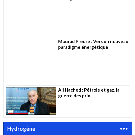
Ali Hached : Pétrole et gaz, la
guerre des prix
Hydrogène
WORKSHOP A ALGER : « Le développement
de l’hydrogène vert est l’une des priorités
du gouvernement »
Un nouveau prototype d’appareil pour
générer de l’hydrogène à partir d’eau de
mer non traitée