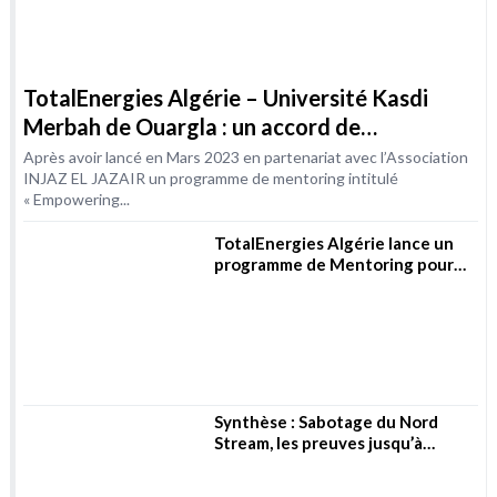
« Empowering...
TotalEnergies Algérie lance un
programme de Mentoring pour
les femmes dans les métiers de
l’Energie
Synthèse : Sabotage du Nord
Stream, les preuves jusqu’à
présent
Commémoration du 52ème
anniversaire de la nationalisation
des hydrocarbures