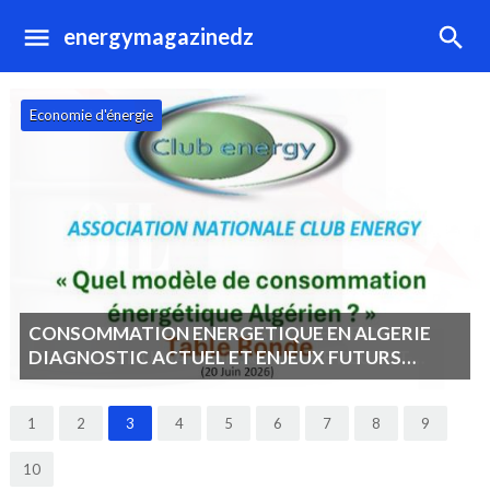
energymagazinedz
Economie d'énergie
CONSOMMATION ENERGETIQUE EN ALGERIE
DIAGNOSTIC ACTUEL ET ENJEUX FUTURS
POURQUOI AGIR MAINTENANT ?
1
2
3
4
5
6
7
8
9
10