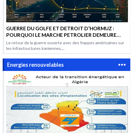
GUERRE DU GOLFE ET DETROIT D’HORMUZ :
POURQUOI LE MARCHE PETROLIER DEMEURE
AUSSI VOLATILE PAR RAPPORT AUX CONFLITS
Le retour de la guerre ouverte avec des frappes américaines sur
PRECEDENTS ?
les infrastructures iraniennes,...
Energies renouvelables