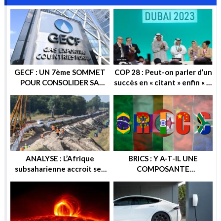
GECF : UN 7ème SOMMET
COP 28 : Peut-on parler d’un
POUR CONSOLIDER SA
succès en « citant » enfin « la
POSITION SUR LA SCENE
sortie progressive des
ENERGETIQUE
énergies fossiles » ?
ANALYSE : L’Afrique
BRICS : Y A-T-IL UNE
subsaharienne accroit ses
COMPOSANTE
recettes après les sanctions
ENERGETIQUE DANS
européennes contre la
CETTE ALTERNATIVE
Russie
ECONOMIQUE ? OU
GEOPOLITIQUE ?