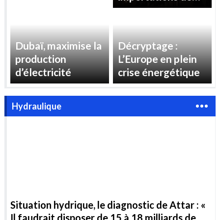
« reprendre le
gaz pour répondre
contrôle » des prix
à la demande
de l’électricité en
d’électricité
France
estivale
Dubaï, maximise la
Décryptage :
production
L’Europe en plein
d’électricité
crise énergétique
Hydraulique