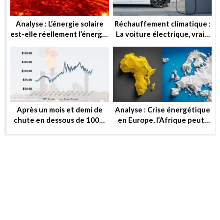
Analyse : L’énergie solaire
Réchauffement climatique :
est-elle réellement l’énergie
La voiture électrique, vraie
de demain ?
solution ou utopie ?
Après un mois et demi de
Analyse : Crise énergétique
chute en dessous de 100$,
en Europe, l’Afrique peut-
le baril peut-il reprendre ou
elle substituer au gaz russe
se stabiliser?
?