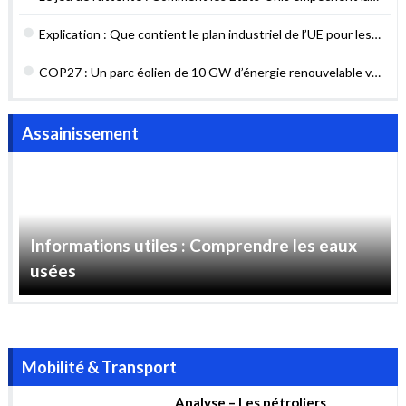
CONSOMMATION ENERGETIQUE EN ALGERIE
DIAGNOSTIC ACTUEL ET ENJEUX FUTURS
POURQUOI AGIR MAINTENANT ?
RENTE ET SECURITE ENERGETIQUE UN ARBITRAGE
DIFFICILE MAIS NECESSAIRE
Le jeu de l’attente : Comment les États-Unis empêchent la
sécurité énergétique du Liban
Explication : Que contient le plan industriel de l’UE pour les
contrats verts ?
COP27 : Un parc éolien de 10 GW d’énergie renouvelable va
être construit en Égypte
Assainissement