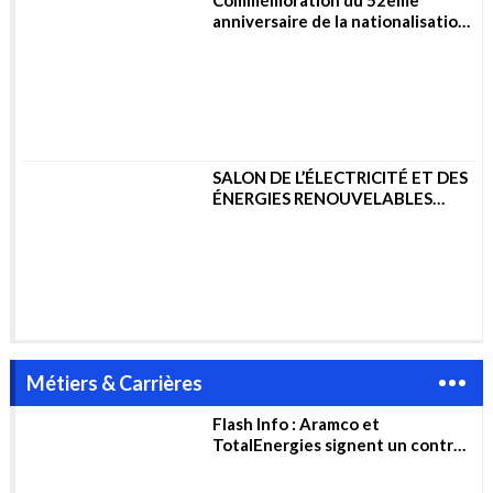
Synthèse : Sabotage du Nord
Stream, les preuves jusqu’à
présent
Commémoration du 52ème
anniversaire de la nationalisation
des hydrocarbures
SALON DE L’ÉLECTRICITÉ ET DES
ÉNERGIES RENOUVELABLES
2023