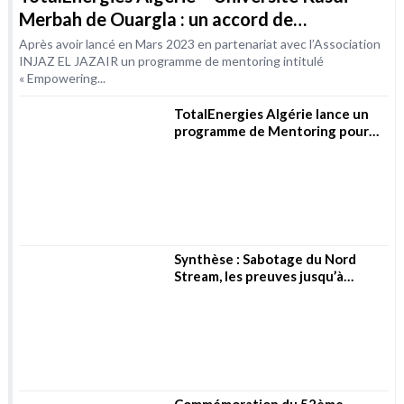
TotalEnergies Algérie – Université Kasdi
Merbah de Ouargla : un accord de
coopération dans le domaine de la formation
Après avoir lancé en Mars 2023 en partenariat avec l’Association
INJAZ EL JAZAIR un programme de mentoring intitulé
« Empowering...
TotalEnergies Algérie lance un
programme de Mentoring pour
les femmes dans les métiers de
l’Energie