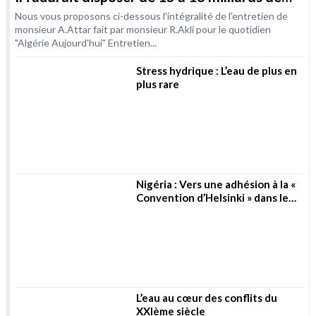
Situation hydrique, le diagnostic de Attar : «
Il faudrait disposer de 15 à 18 milliards de
m3 / an d’ici à 2030 »
Nous vous proposons ci-dessous l'intégralité de l'entretien de
monsieur A.Attar fait par monsieur R.Akli pour le quotidien
"Algérie Aujourd'hui" Entretien...
Stress hydrique : L’eau de plus en
plus rare