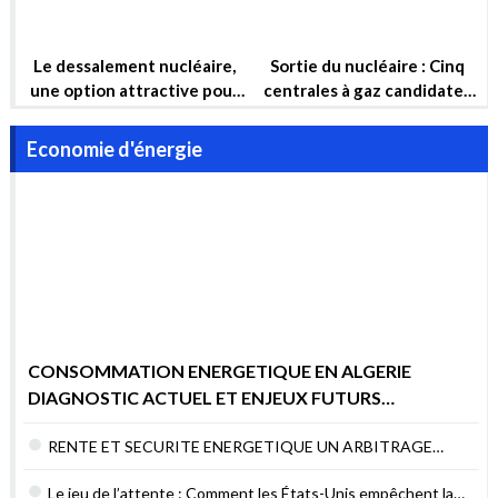
nucléaire
La fusion nucléaire, un rêve
Le programme énergétique
de 60 ans mais pas avant 50
de crise de l’Europe : GNL et
ans !
Nucléaire
Le dessalement nucléaire,
Sortie du nucléaire : Cinq
une option attractive pour
centrales à gaz candidates
garantir la sécurité hydrique
pour compenser
et la sécurité énergétique
Economie d'énergie
de l’Algérie à long terme