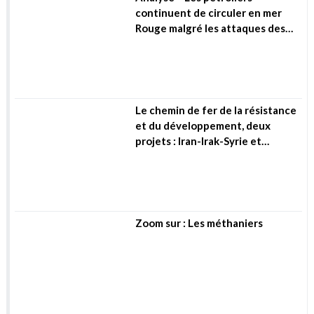
Informations utiles : Comprendre les eaux
usées
Mobilité & Transport
Analyse – Les pétroliers
continuent de circuler en mer
Rouge malgré les attaques des
Houthis
Le chemin de fer de la résistance
et du développement, deux
projets : Iran-Irak-Syrie et