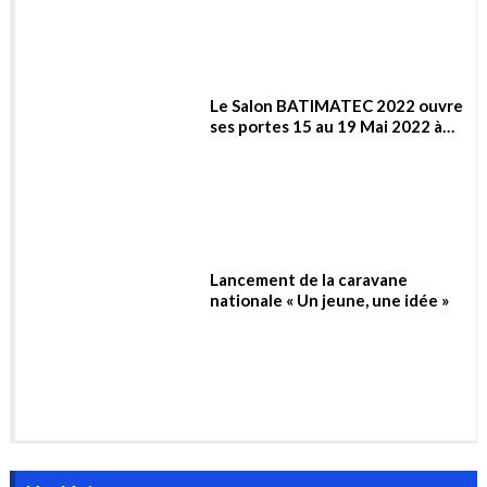
Métiers & Carrières
Flash Info : Aramco et
TotalEnergies signent un contrat
de 11 milliards de dollars pour la
construction d’un complexe
pétrochimique en Arabie
saoudite
Le Salon BATIMATEC 2022 ouvre
ses portes 15 au 19 Mai 2022 à
Alger