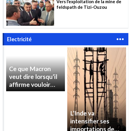
Vers l’exploitation de la mine de
feldspath de Tizi-Ouzou
Electricité
Ce que Macron
L’Inde va
veut dire lorsqu’il
intensifier ses
affirme vouloir
importations de