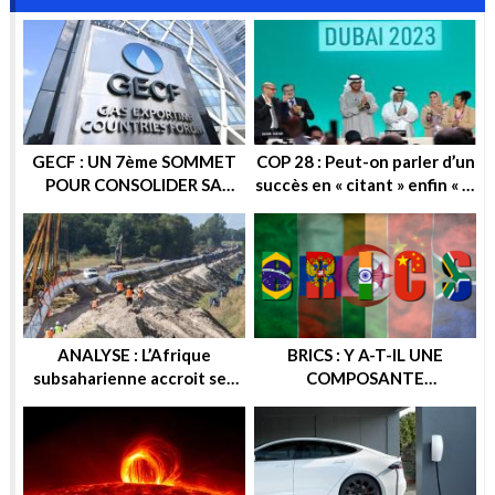
GECF : UN 7ème SOMMET
COP 28 : Peut-on parler d’un
POUR CONSOLIDER SA
succès en « citant » enfin « la
POSITION SUR LA SCENE
sortie progressive des
ENERGETIQUE
énergies fossiles » ?
ANALYSE : L’Afrique
BRICS : Y A-T-IL UNE
subsaharienne accroit ses
COMPOSANTE
recettes après les sanctions
ENERGETIQUE DANS
européennes contre la
CETTE ALTERNATIVE
Russie
ECONOMIQUE ? OU
GEOPOLITIQUE ?