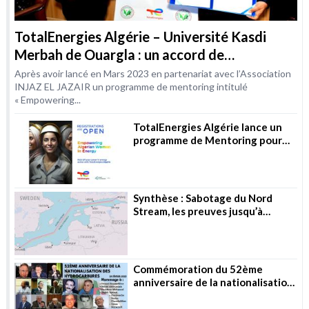
TotalEnergies Algérie – Université Kasdi
Merbah de Ouargla : un accord de
coopération dans le domaine de la formation
Après avoir lancé en Mars 2023 en partenariat avec l’Association
INJAZ EL JAZAIR un programme de mentoring intitulé
« Empowering...
TotalEnergies Algérie lance un
programme de Mentoring pour
les femmes dans les métiers de
l’Energie
Synthèse : Sabotage du Nord
Stream, les preuves jusqu’à
présent
Commémoration du 52ème
anniversaire de la nationalisation
des hydrocarbures