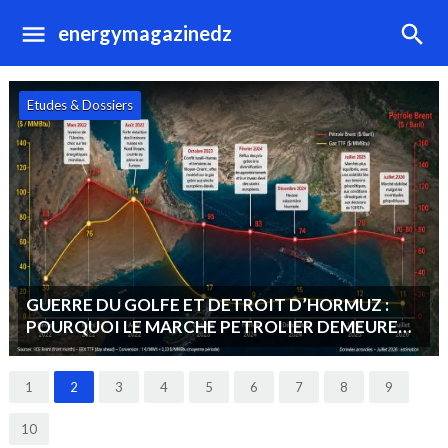
energymagazinedz
Hydrocarbures
OPEP+ : MAINTIEN D’UNE STRATEGIE DE
STABILITE DU MARCHE : « VENDRE PLUS ET
MOINS CHER PLUTOT QUE MOINS ET CHER ».
1
2
3
4
5
6
7
8
9
10