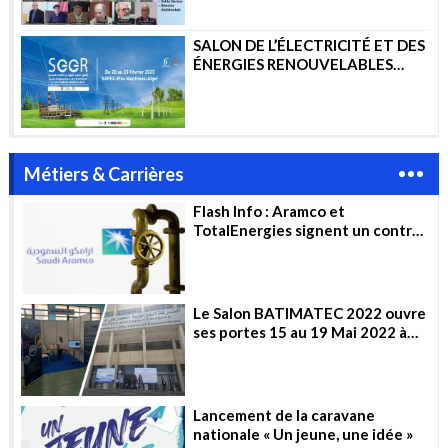
SALON DE L’ÉLECTRICITÉ ET DES
ÉNERGIES RENOUVELABLES
2023
Métiers & Carrières
Flash Info : Aramco et
TotalEnergies signent un contrat
de 11 milliards de dollars pour la
construction d’un complexe
pétrochimique en Arabie
saoudite
Le Salon BATIMATEC 2022 ouvre
ses portes 15 au 19 Mai 2022 à
Alger
Lancement de la caravane
nationale « Un jeune, une idée »