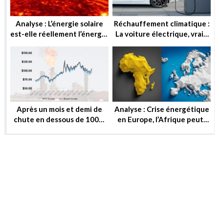
Analyse : L’énergie solaire
Réchauffement climatique :
est-elle réellement l’énergie
La voiture électrique, vraie
de demain ?
solution ou utopie ?
Après un mois et demi de
Analyse : Crise énergétique
chute en dessous de 100$,
en Europe, l’Afrique peut-
le baril peut-il reprendre ou
elle substituer au gaz russe
se stabiliser?
?