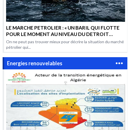
LE MARCHE PETROLIER : « UN BARIL QUI FLOTTE
POUR LE MOMENT AU NIVEAU DU DETROIT
D’HORMUZ, MAIS QUI RISQUE AUSSI BIEN DE
On ne peut pas trouver mieux pour décrire la situation du marché
COULER QUE D’EXPLOSER »
pétrolier qui...
Energies renouvelables