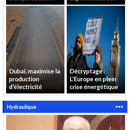
« reprendre le
gaz pour répondre
contrôle » des prix
à la demande
de l’électricité en
d’électricité
France
estivale
Dubaï, maximise la
Décryptage :
production
L’Europe en plein
d’électricité
crise énergétique
Hydraulique