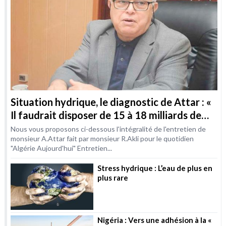
Situation hydrique, le diagnostic de Attar : «
Il faudrait disposer de 15 à 18 milliards de
m3 / an d’ici à 2030 »
Nous vous proposons ci-dessous l'intégralité de l'entretien de
monsieur A.Attar fait par monsieur R.Akli pour le quotidien
"Algérie Aujourd'hui" Entretien...
Stress hydrique : L’eau de plus en
plus rare
Nigéria : Vers une adhésion à la «