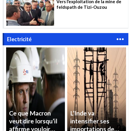
Vers l’exploitation de la mine de
feldspath de Tizi-Ouzou
Electricité
Ce que Macron
L’Inde va
veut dire lorsqu’il
intensifier ses
affirme vouloir
importations de