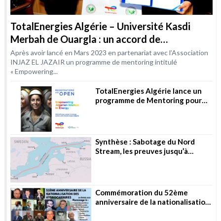
TotalEnergies Algérie – Université Kasdi
Merbah de Ouargla : un accord de
coopération dans le domaine de la formation
Après avoir lancé en Mars 2023 en partenariat avec l’Association
INJAZ EL JAZAIR un programme de mentoring intitulé
« Empowering...
TotalEnergies Algérie lance un
programme de Mentoring pour
les femmes dans les métiers de
l’Energie
Synthèse : Sabotage du Nord
Stream, les preuves jusqu’à
présent
Commémoration du 52ème
anniversaire de la nationalisation
des hydrocarbures