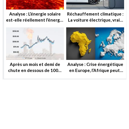
Analyse : L’énergie solaire
Réchauffement climatique :
est-elle réellement l’énergie
La voiture électrique, vraie
de demain ?
solution ou utopie ?
Après un mois et demi de
Analyse : Crise énergétique
chute en dessous de 100$,
en Europe, l’Afrique peut-
le baril peut-il reprendre ou
elle substituer au gaz russe
se stabiliser?
?