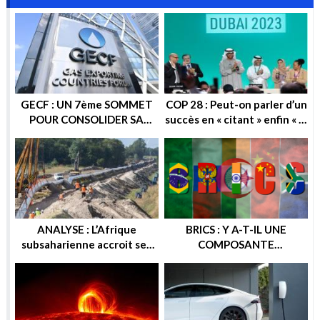
GECF : UN 7ème SOMMET
COP 28 : Peut-on parler d’un
POUR CONSOLIDER SA
succès en « citant » enfin « la
POSITION SUR LA SCENE
sortie progressive des
ENERGETIQUE
énergies fossiles » ?
ANALYSE : L’Afrique
BRICS : Y A-T-IL UNE
subsaharienne accroit ses
COMPOSANTE
recettes après les sanctions
ENERGETIQUE DANS
européennes contre la
CETTE ALTERNATIVE
Russie
ECONOMIQUE ? OU
GEOPOLITIQUE ?