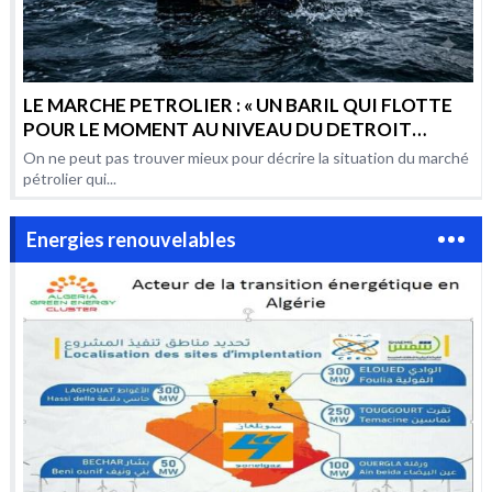
LE MARCHE PETROLIER : « UN BARIL QUI FLOTTE
POUR LE MOMENT AU NIVEAU DU DETROIT
D’HORMUZ, MAIS QUI RISQUE AUSSI BIEN DE
On ne peut pas trouver mieux pour décrire la situation du marché
COULER QUE D’EXPLOSER »
pétrolier qui...
Energies renouvelables