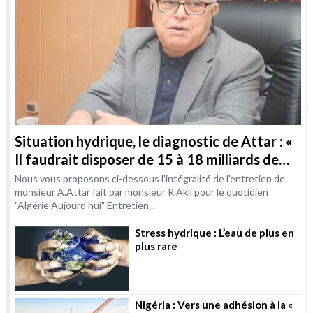
Situation hydrique, le diagnostic de Attar : «
Il faudrait disposer de 15 à 18 milliards de
m3 / an d’ici à 2030 »
Nous vous proposons ci-dessous l'intégralité de l'entretien de
monsieur A.Attar fait par monsieur R.Akli pour le quotidien
"Algérie Aujourd'hui" Entretien...
Stress hydrique : L’eau de plus en
plus rare
Nigéria : Vers une adhésion à la «