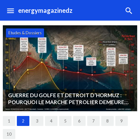
energymagazinedz
Etudes & Dossiers
GUERRE DU GOLFE ET DETROIT D’HORMUZ :
POURQUOI LE MARCHE PETROLIER DEMEURE
AUSSI VOLATILE PAR RAPPORT AUX CONFLITS
PRECEDENTS ?
1
2
3
4
5
6
7
8
9
10