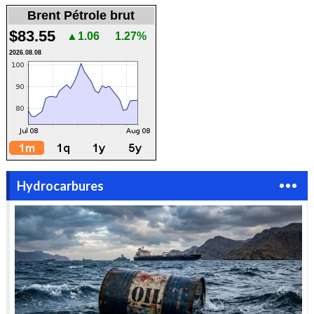
Brent Pétrole brut
$83.55
▲1.06
1.27%
2026.08.08
Hydrocarbures