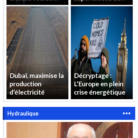
« reprendre le
gaz pour répondre
contrôle » des prix
à la demande
de l’électricité en
d’électricité
France
estivale
Dubaï, maximise la
Décryptage :
production
L’Europe en plein
d’électricité
crise énergétique
Hydraulique