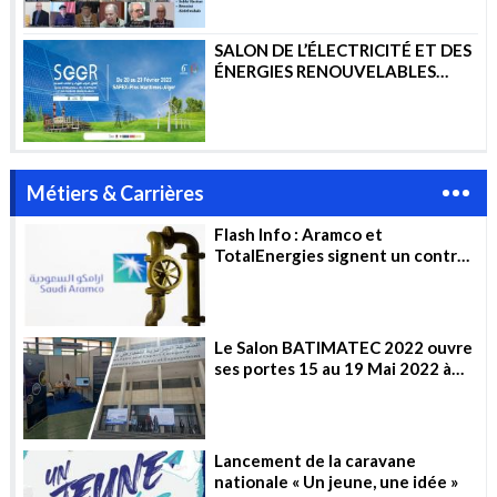
SALON DE L’ÉLECTRICITÉ ET DES
ÉNERGIES RENOUVELABLES
2023
Métiers & Carrières
Flash Info : Aramco et
TotalEnergies signent un contrat
de 11 milliards de dollars pour la
construction d’un complexe
pétrochimique en Arabie
saoudite
Le Salon BATIMATEC 2022 ouvre
ses portes 15 au 19 Mai 2022 à
Alger
Lancement de la caravane
nationale « Un jeune, une idée »