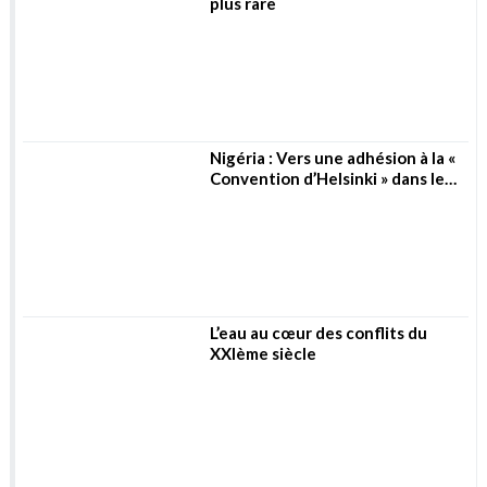
Stress hydrique : L’eau de plus en
plus rare
Nigéria : Vers une adhésion à la «
Convention d’Helsinki » dans le
secteur de l’eau
L’eau au cœur des conflits du
XXIème siècle