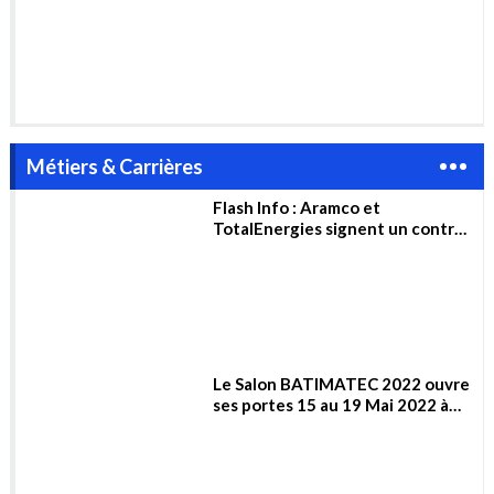
ÉNERGIES RENOUVELABLES
2023
Métiers & Carrières
Flash Info : Aramco et
TotalEnergies signent un contrat
de 11 milliards de dollars pour la
construction d’un complexe
pétrochimique en Arabie
saoudite
Le Salon BATIMATEC 2022 ouvre
ses portes 15 au 19 Mai 2022 à
Alger