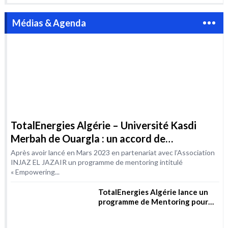
Médias & Agenda
TotalEnergies Algérie – Université Kasdi
Merbah de Ouargla : un accord de
coopération dans le domaine de la formation
Après avoir lancé en Mars 2023 en partenariat avec l’Association
INJAZ EL JAZAIR un programme de mentoring intitulé
« Empowering...
TotalEnergies Algérie lance un
programme de Mentoring pour
les femmes dans les métiers de