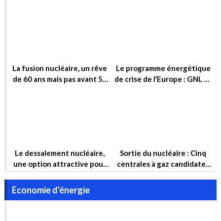
désir d’énergie, d’armement
significative dans le
ou simplement d’influence ?
domaine de la fusion
nucléaire
La fusion nucléaire, un rêve
Le programme énergétique
de 60 ans mais pas avant 50
de crise de l’Europe : GNL et
ans !
Nucléaire
Le dessalement nucléaire,
Sortie du nucléaire : Cinq
une option attractive pour
centrales à gaz candidates
garantir la sécurité hydrique
pour compenser
et la sécurité énergétique
Economie d'énergie
de l’Algérie à long terme