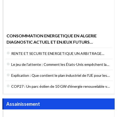
CONSOMMATION ENERGETIQUE EN ALGERIE
DIAGNOSTIC ACTUEL ET ENJEUX FUTURS
POURQUOI AGIR MAINTENANT ?
RENTE ET SECURITE ENERGETIQUE UN ARBITRAGE
DIFFICILE MAIS NECESSAIRE
Le jeu de l’attente : Comment les États-Unis empêchent la
sécurité énergétique du Liban
Explication : Que contient le plan industriel de l’UE pour les
contrats verts ?
COP27 : Un parc éolien de 10 GW d’énergie renouvelable va
être construit en Égypte
Assainissement