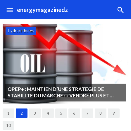
energymagazinedz
Economie d'énergie
CONSOMMATION ENERGETIQUE EN ALGERIE
DIAGNOSTIC ACTUEL ET ENJEUX FUTURS
POURQUOI AGIR MAINTENANT ?
1
2
3
4
5
6
7
8
9
10