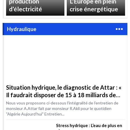
France
estivale
production
L’Europe en plein
d’électricité
crise énergétique
Hydraulique
Situation hydrique, le diagnostic de Attar : «
Il faudrait disposer de 15 à 18 milliards de
m3 / an d’ici à 2030 »
Nous vous proposons ci-dessous l'intégralité de l'entretien de
monsieur A.Attar fait par monsieur R.Akli pour le quotidien
"Algérie Aujourd'hui" Entretien...