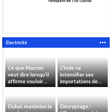
Vers l’exploitation de la mine de
feldspath de Tizi-Ouzou
Electricité
Ce que Macron
L’Inde va
veut dire lorsqu’il
intensifier ses
affirme vouloir
importations de
« reprendre le
gaz pour répondre
contrôle » des prix
à la demande
de l’électricité en
d’électricité
Dubaï, maximise la
Décryptage :