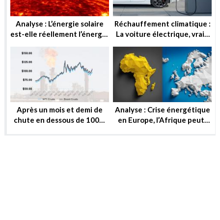
Analyse : L’énergie solaire
Réchauffement climatique :
est-elle réellement l’énergie
La voiture électrique, vraie
de demain ?
solution ou utopie ?
Après un mois et demi de
Analyse : Crise énergétique
chute en dessous de 100$,
en Europe, l’Afrique peut-
le baril peut-il reprendre ou
elle substituer au gaz russe
se stabiliser?
?