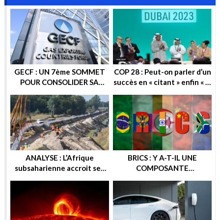
GECF : UN 7ème SOMMET
COP 28 : Peut-on parler d’un
POUR CONSOLIDER SA
succès en « citant » enfin « la
POSITION SUR LA SCENE
sortie progressive des
ENERGETIQUE
énergies fossiles » ?
ANALYSE : L’Afrique
BRICS : Y A-T-IL UNE
subsaharienne accroit ses
COMPOSANTE
recettes après les sanctions
ENERGETIQUE DANS
européennes contre la
CETTE ALTERNATIVE
Russie
ECONOMIQUE ? OU
GEOPOLITIQUE ?