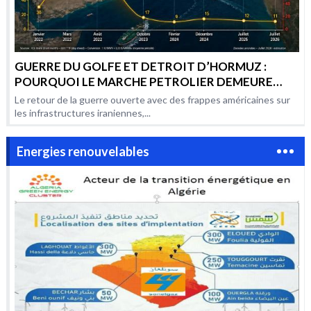
GUERRE DU GOLFE ET DETROIT D’HORMUZ :
POURQUOI LE MARCHE PETROLIER DEMEURE
AUSSI VOLATILE PAR RAPPORT AUX CONFLITS
Le retour de la guerre ouverte avec des frappes américaines sur
PRECEDENTS ?
les infrastructures iraniennes,...
Energies renouvelables