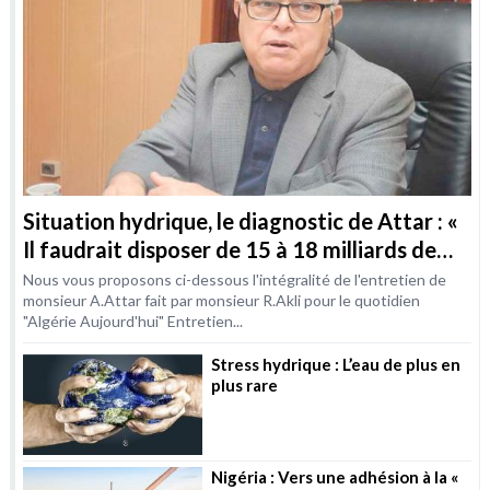
Situation hydrique, le diagnostic de Attar : «
Il faudrait disposer de 15 à 18 milliards de
m3 / an d’ici à 2030 »
Nous vous proposons ci-dessous l'intégralité de l'entretien de
monsieur A.Attar fait par monsieur R.Akli pour le quotidien
"Algérie Aujourd'hui" Entretien...
Stress hydrique : L’eau de plus en
plus rare
Nigéria : Vers une adhésion à la «