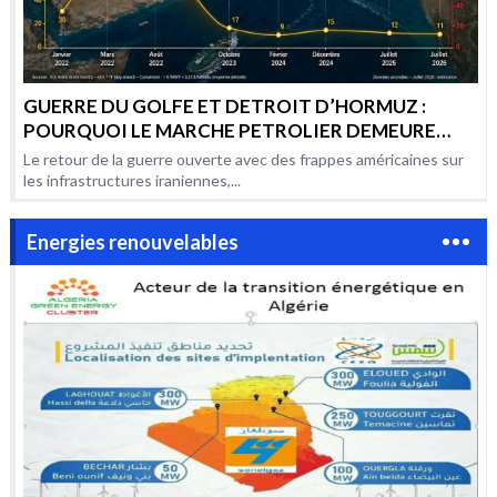
GUERRE DU GOLFE ET DETROIT D’HORMUZ :
POURQUOI LE MARCHE PETROLIER DEMEURE
AUSSI VOLATILE PAR RAPPORT AUX CONFLITS
Le retour de la guerre ouverte avec des frappes américaines sur
PRECEDENTS ?
les infrastructures iraniennes,...
Energies renouvelables