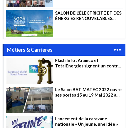
SALON DE L’ÉLECTRICITÉ ET DES
ÉNERGIES RENOUVELABLES
2023
Métiers & Carrières
Flash Info : Aramco et
TotalEnergies signent un contrat
de 11 milliards de dollars pour la
construction d’un complexe
pétrochimique en Arabie
saoudite
Le Salon BATIMATEC 2022 ouvre
ses portes 15 au 19 Mai 2022 à
Alger
Lancement de la caravane
nationale « Un jeune, une idée »