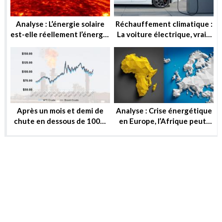
Analyse : L’énergie solaire
Réchauffement climatique :
est-elle réellement l’énergie
La voiture électrique, vraie
de demain ?
solution ou utopie ?
Après un mois et demi de
Analyse : Crise énergétique
chute en dessous de 100$,
en Europe, l’Afrique peut-
le baril peut-il reprendre ou
elle substituer au gaz russe
se stabiliser?
?