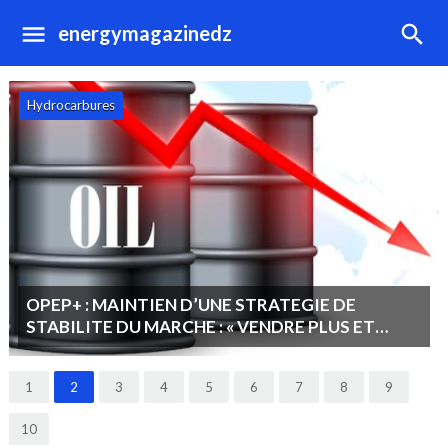
energymagazinedz
Hydrocarbures
OPEP+ : MAINTIEN D’UNE STRATEGIE DE
STABILITE DU MARCHE : « VENDRE PLUS ET
MOINS CHER PLUTOT QUE MOINS ET CHER ».
1
2
3
4
5
6
7
8
9
10