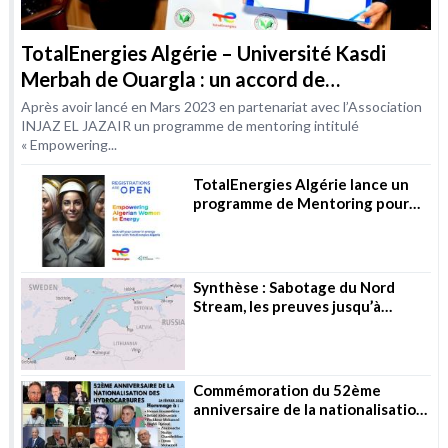
TotalEnergies Algérie – Université Kasdi
Merbah de Ouargla : un accord de
coopération dans le domaine de la formation
Après avoir lancé en Mars 2023 en partenariat avec l’Association
INJAZ EL JAZAIR un programme de mentoring intitulé
« Empowering...
TotalEnergies Algérie lance un
programme de Mentoring pour
les femmes dans les métiers de
l’Energie
Synthèse : Sabotage du Nord
Stream, les preuves jusqu’à
présent
Commémoration du 52ème
anniversaire de la nationalisation
des hydrocarbures