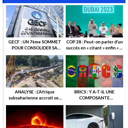
GECF : UN 7ème SOMMET
COP 28 : Peut-on parler d’un
POUR CONSOLIDER SA
succès en « citant » enfin « la
POSITION SUR LA SCENE
sortie progressive des
ENERGETIQUE
énergies fossiles » ?
ANALYSE : L’Afrique
BRICS : Y A-T-IL UNE
subsaharienne accroit ses
COMPOSANTE
recettes après les sanctions
ENERGETIQUE DANS
européennes contre la
CETTE ALTERNATIVE
Russie
ECONOMIQUE ? OU
GEOPOLITIQUE ?