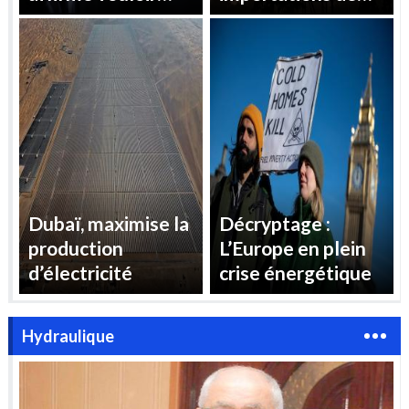
« reprendre le
gaz pour répondre
contrôle » des prix
à la demande
de l’électricité en
d’électricité
France
estivale
Dubaï, maximise la
Décryptage :
production
L’Europe en plein
d’électricité
crise énergétique
Hydraulique