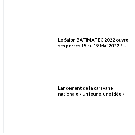
Lancement de la caravane
nationale « Un jeune, une idée »
Nucléaire
Nucléaire saoudien : Un
Nouvelle avancée
désir d’énergie, d’armement
significative dans le