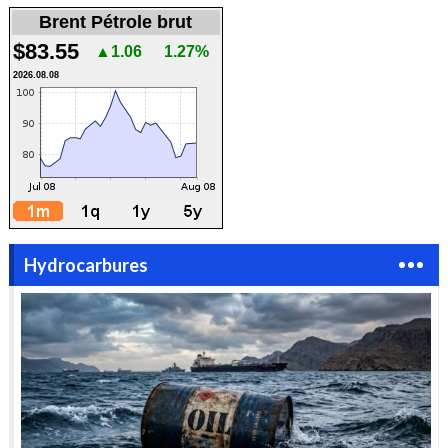
Brent Pétrole brut
$83.55
▲1.06
1.27%
2026.08.08
Hydrocarbures