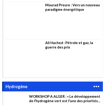
Ali Hached : Pétrole et gaz, la
guerre des prix
Hydrogène
WORKSHOP A ALGER : « Le développement
de l’hydrogène vert est l’une des priorités
du gouvernement »
Un nouveau prototype d’appareil pour
générer de l’hydrogène à partir d’eau de
mer non traitée
A. Madjid - F.Messaoudi
FORUM HYDROGENE VERT : la volonté de
l’Allemagne de s’implanter en Algérie