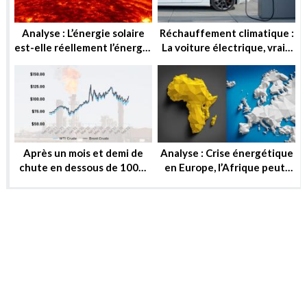
Analyse : L’énergie solaire
Réchauffement climatique :
est-elle réellement l’énergie
La voiture électrique, vraie
de demain ?
solution ou utopie ?
Après un mois et demi de
Analyse : Crise énergétique
chute en dessous de 100$,
en Europe, l’Afrique peut-
le baril peut-il reprendre ou
elle substituer au gaz russe
se stabiliser?
?