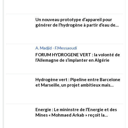
Hydrogène vert : Pipeline entre Barcelone
et Marseille, un projet ambitieux mais
risqué
Energie : Le mininstre de l’Energie et des
Mines « Mohmaed Arkab » reçoit la
directrice générale de la société allemande
« Wintershall Dea AG »
Gaz ou hydrogène : vers une nouvelle
stratégie de partenariat en Algérie ?
Mines