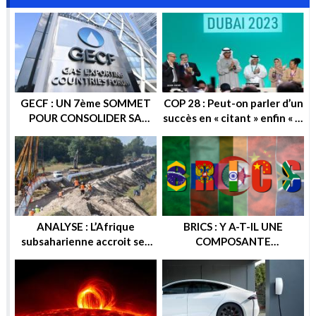
GECF : UN 7ème SOMMET
COP 28 : Peut-on parler d’un
POUR CONSOLIDER SA
succès en « citant » enfin « la
POSITION SUR LA SCENE
sortie progressive des
ENERGETIQUE
énergies fossiles » ?
ANALYSE : L’Afrique
BRICS : Y A-T-IL UNE
subsaharienne accroit ses
COMPOSANTE
recettes après les sanctions
ENERGETIQUE DANS
européennes contre la
CETTE ALTERNATIVE
Russie
ECONOMIQUE ? OU
GEOPOLITIQUE ?