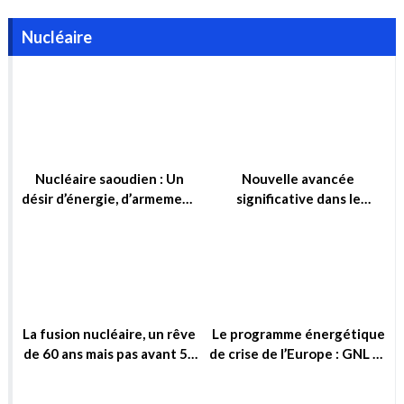
ou simplement d’influence ?
domaine de la fusion
nucléaire
La fusion nucléaire, un rêve
Le programme énergétique
de 60 ans mais pas avant 50
de crise de l’Europe : GNL et
ans !
Nucléaire
Le dessalement nucléaire,
Sortie du nucléaire : Cinq
une option attractive pour
centrales à gaz candidates
garantir la sécurité hydrique
pour compenser
et la sécurité énergétique
Economie d'énergie
de l’Algérie à long terme