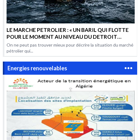
LE MARCHE PETROLIER : « UN BARIL QUI FLOTTE
POUR LE MOMENT AU NIVEAU DU DETROIT
D’HORMUZ, MAIS QUI RISQUE AUSSI BIEN DE
On ne peut pas trouver mieux pour décrire la situation du marché
COULER QUE D’EXPLOSER »
pétrolier qui...
Energies renouvelables