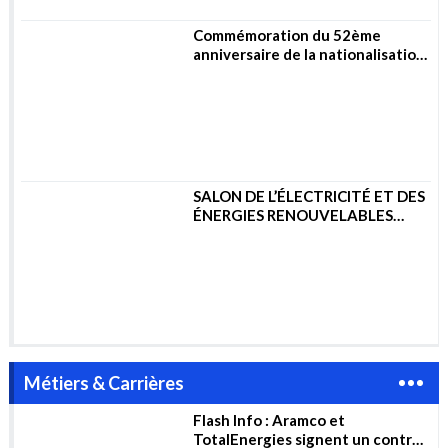
2023
Métiers & Carrières
Flash Info : Aramco et
TotalEnergies signent un contrat
de 11 milliards de dollars pour la
construction d’un complexe
pétrochimique en Arabie
saoudite
Le Salon BATIMATEC 2022 ouvre
ses portes 15 au 19 Mai 2022 à
Alger