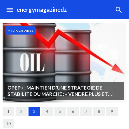
energymagazinedz
Hydrocarbures
OPEP+ : MAINTIEN D’UNE STRATEGIE DE
STABILITE DU MARCHE : « VENDRE PLUS ET
MOINS CHER PLUTOT QUE MOINS ET CHER ».
1
2
3
4
5
6
7
8
9
10