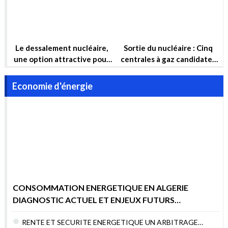
CONSOMMATION ENERGETIQUE EN ALGERIE
DIAGNOSTIC ACTUEL ET ENJEUX FUTURS
POURQUOI AGIR MAINTENANT ?
RENTE ET SECURITE ENERGETIQUE UN ARBITRAGE
DIFFICILE MAIS NECESSAIRE
Le jeu de l’attente : Comment les États-Unis empêchent la
sécurité énergétique du Liban
Explication : Que contient le plan industriel de l’UE pour les
contrats verts ?
COP27 : Un parc éolien de 10 GW d’énergie renouvelable va
être construit en Égypte
Assainissement