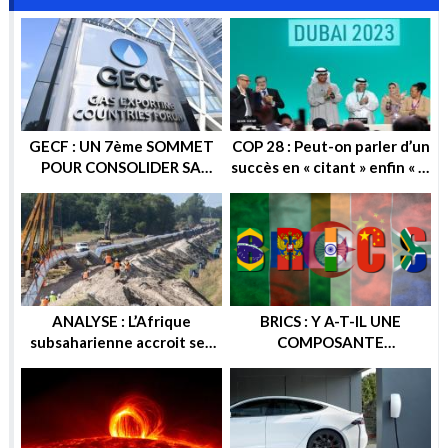
GECF : UN 7ème SOMMET
COP 28 : Peut-on parler d’un
POUR CONSOLIDER SA
succès en « citant » enfin « la
POSITION SUR LA SCENE
sortie progressive des
ENERGETIQUE
énergies fossiles » ?
ANALYSE : L’Afrique
BRICS : Y A-T-IL UNE
subsaharienne accroit ses
COMPOSANTE
recettes après les sanctions
ENERGETIQUE DANS
européennes contre la
CETTE ALTERNATIVE
Russie
ECONOMIQUE ? OU
GEOPOLITIQUE ?