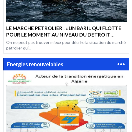
LE MARCHE PETROLIER : « UN BARIL QUI FLOTTE
POUR LE MOMENT AU NIVEAU DU DETROIT
D’HORMUZ, MAIS QUI RISQUE AUSSI BIEN DE
On ne peut pas trouver mieux pour décrire la situation du marché
COULER QUE D’EXPLOSER »
pétrolier qui...
Energies renouvelables