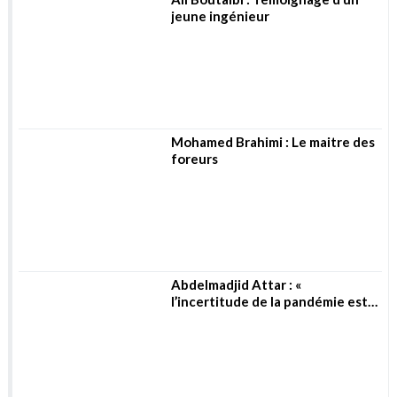
Mohamed Brahimi : Le maitre des
foreurs
Abdelmadjid Attar : «
l’incertitude de la pandémie est
toujours là »
Rachid Menadi : La fourniture de
l’énergie est un acte de service
public
Mourad Preure : Vers un nouveau
paradigme énergétique