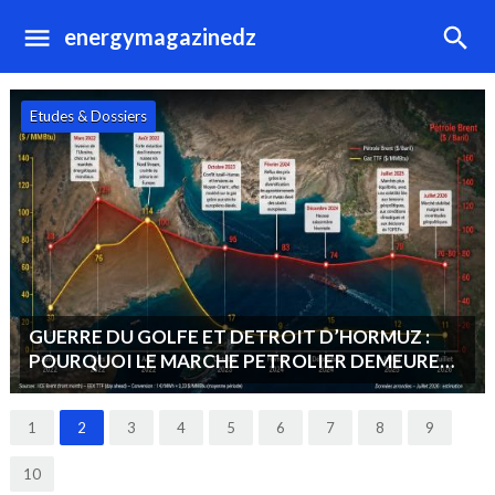
energymagazinedz
Hydrocarbures
OPEP+ : MAINTIEN D’UNE STRATEGIE DE
STABILITE DU MARCHE : « VENDRE PLUS ET
MOINS CHER PLUTOT QUE MOINS ET CHER ».
1
2
3
4
5
6
7
8
9
10