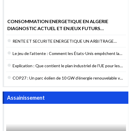
contrats verts ?
COP27 : Un parc éolien de 10 GW d’énergie renouvelable va
être construit en Égypte
Assainissement
Informations utiles : Comprendre les eaux
usées
Mobilité & Transport
Analyse – Les pétroliers
continuent de circuler en mer
Rouge malgré les attaques des