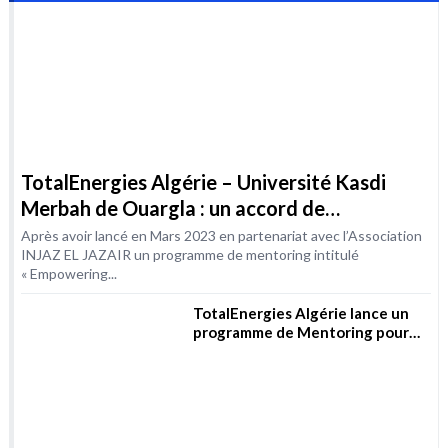
coopération dans le domaine de la formation
Après avoir lancé en Mars 2023 en partenariat avec l’Association
INJAZ EL JAZAIR un programme de mentoring intitulé
« Empowering...
TotalEnergies Algérie lance un
programme de Mentoring pour
les femmes dans les métiers de
l’Energie
Synthèse : Sabotage du Nord
Stream, les preuves jusqu’à
présent
Commémoration du 52ème
anniversaire de la nationalisation
des hydrocarbures