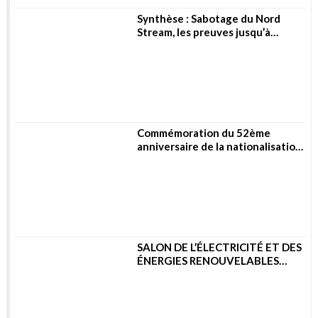
SALON DE L’ÉLECTRICITÉ ET DES
ÉNERGIES RENOUVELABLES
2023
Métiers & Carrières
Flash Info : Aramco et
TotalEnergies signent un contrat
de 11 milliards de dollars pour la
construction d’un complexe
pétrochimique en Arabie
saoudite