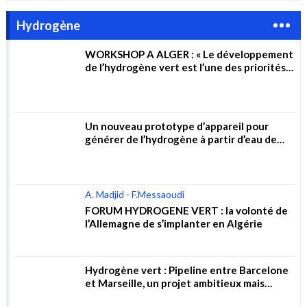
A. Madjid - F.Messaoudi
FORUM HYDROGENE VERT : la volonté de
l’Allemagne de s’implanter en Algérie
Hydrogène vert : Pipeline entre Barcelone
et Marseille, un projet ambitieux mais
risqué
Energie : Le mininstre de l’Energie et des
Mines « Mohmaed Arkab » reçoit la
directrice générale de la société allemande
« Wintershall Dea AG »
Gaz ou hydrogène : vers une nouvelle
stratégie de partenariat en Algérie ?