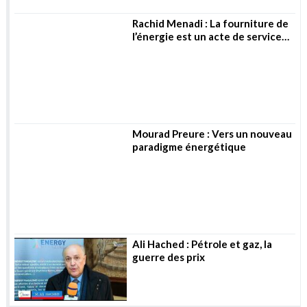
Ali Hached : Pétrole et gaz, la
guerre des prix
Hydrogène
WORKSHOP A ALGER : « Le développement
de l’hydrogène vert est l’une des priorités
du gouvernement »
Un nouveau prototype d’appareil pour
générer de l’hydrogène à partir d’eau de
mer non traitée