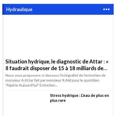
Situation hydrique, le diagnostic de Attar : «
Il faudrait disposer de 15 à 18 milliards de
m3 / an d’ici à 2030 »
Nous vous proposons ci-dessous l'intégralité de l'entretien de
monsieur A.Attar fait par monsieur R.Akli pour le quotidien
"Algérie Aujourd'hui" Entretien...
Stress hydrique : L’eau de plus en
plus rare
Nigéria : Vers une adhésion à la «
Convention d’Helsinki » dans le
secteur de l’eau