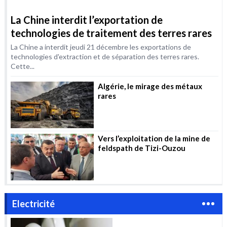
Vers l’exploitation de la mine de
feldspath de Tizi-Ouzou
Electricité
L’Inde va
intensifier ses
importations de
gaz pour répondre
à la demande
d’électricité
Ce que Macron
estivale