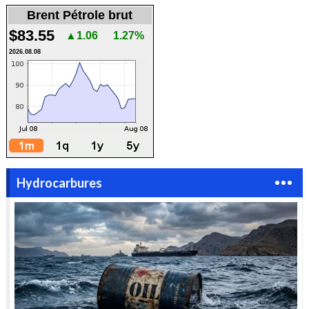
Brent Pétrole brut
$83.55
▲1.06
1.27%
2026.08.08
Hydrocarbures