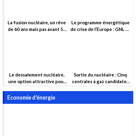
Le dessalement nucléaire,
Sortie du nucléaire : Cinq
une option attractive pour
centrales à gaz candidates
garantir la sécurité hydrique
pour compenser
et la sécurité énergétique
Economie d'énergie
de l’Algérie à long terme
CONSOMMATION ENERGETIQUE EN ALGERIE
DIAGNOSTIC ACTUEL ET ENJEUX FUTURS
POURQUOI AGIR MAINTENANT ?
RENTE ET SECURITE ENERGETIQUE UN ARBITRAGE
DIFFICILE MAIS NECESSAIRE
Le jeu de l’attente : Comment les États-Unis empêchent la
sécurité énergétique du Liban
Explication : Que contient le plan industriel de l’UE pour les