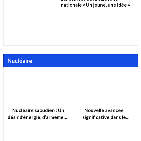
Nucléaire saoudien : Un
Nouvelle avancée
désir d’énergie, d’armement
significative dans le
ou simplement d’influence ?
domaine de la fusion
nucléaire
La fusion nucléaire, un rêve
Le programme énergétique
de 60 ans mais pas avant 50
de crise de l’Europe : GNL et
ans !
Nucléaire