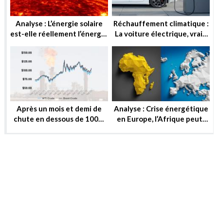
Analyse : L’énergie solaire
Réchauffement climatique :
est-elle réellement l’énergie
La voiture électrique, vraie
de demain ?
solution ou utopie ?
Après un mois et demi de
Analyse : Crise énergétique
chute en dessous de 100$,
en Europe, l’Afrique peut-
le baril peut-il reprendre ou
elle substituer au gaz russe
se stabiliser?
?