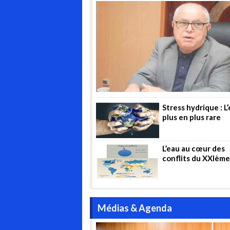
contrôle »
demande
des prix de
d’électric
l’électricité
estivale
en France
Stress hydrique : L
plus en plus rare
L’eau au cœur des
conflits du XXIème
Médias & Agenda