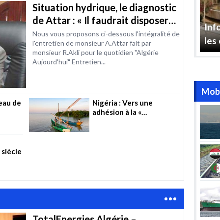
Situation hydrique, le diagnostic
ité
de Attar : « Il faudrait disposer
Inf
de 15 à 18 milliards de m3 / an
Nous vous proposons ci-dessous l'intégralité de
les
l'entretien de monsieur A.Attar fait par
d’ici à 2030 »
monsieur R.Akli pour le quotidien "Algérie
Aujourd'hui" Entretien...
Mobi
’eau de
Nigéria : Vers une
adhésion à la «
Convention d’Helsinki »
dans le secteur de l’eau
 siècle
TotalEnergies Algérie –