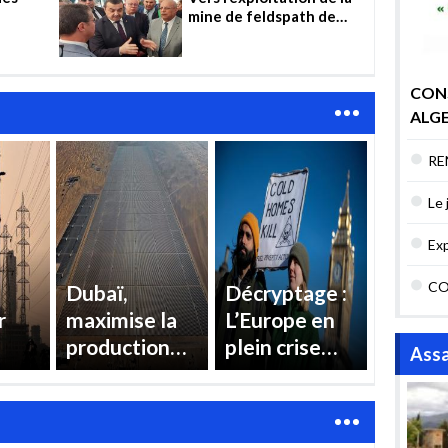
mine de feldspath de
Tizi-Ouzou
CON
ALGE
ENJ
RE
MAI
AR
Le 
emp
Exp
de 
CO
Dubaï,
Décryptage :
ren
r
maximise la
L’Europe en
production
plein crise
Assa
ons
d’électricité
énergétique
ur
à la