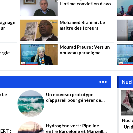
L’intime conviction d’avoir
onneur
servi la nation
moignage
Mohamed Brahimi : Le
eur
maitre des foreurs
a
Mourad Preure : Vers un
ergie
nouveau paradigme
vice
énergétique
Nucl
 Le
Un nouveau prototype
d’appareil pour générer de
une des
l’hydrogène à partir d’eau de
ent »
mer non traitée
Nuclé
Hydrogène vert : Pipeline
Un d
ERT :
entre Barcelone et Marseille,