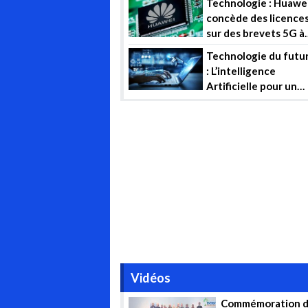
Technologie : Huawe
concède des licence
sur des brevets 5G à
… un concurrent !
Technologie du futu
: L’intelligence
Artificielle pour un
management et une
gestion efficiente d
projets industriels
Vidéos
Commémoration d