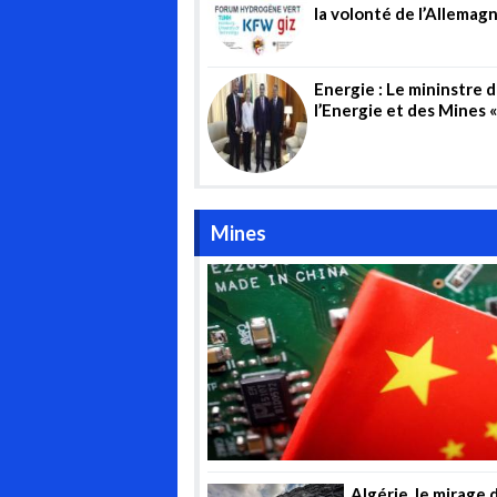
la volonté de l’Allemag
s’implanter en Algérie
Energie : Le mininstre 
l’Energie et des Mines 
Mohmaed Arkab » reçoit
directrice générale de 
société allemande «
Wintershall Dea AG »
Mines
Algérie, le mirage 