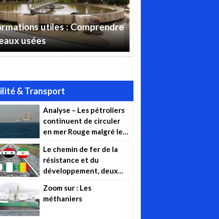
ormations utiles : Comprendre
 eaux usées
lité & Transport
Analyse – Les pétroliers
continuent de circuler
en mer Rouge malgré les
attaques des Houthis
Le chemin de fer de la
résistance et du
développement, deux
projets : Iran-Irak-Syrie
Zoom sur : Les
et Algérie-Mali-Niger (…)
méthaniers