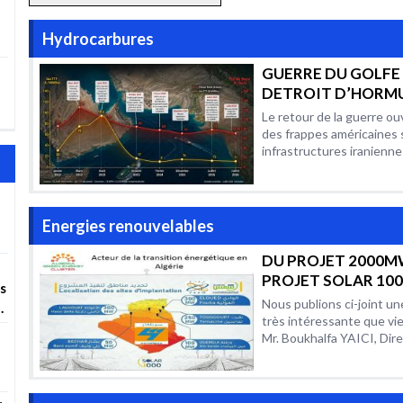
Hydrocarbures
GUERRE DU GOLFE
DETROIT D’HORMU
POURQUOI LE MA
Le retour de la guerre o
PETROLIER DEME
des frappes américaines 
AUSSI VOLATILE P
infrastructures iraniennes
RAPPORT AUX CON
PRECEDENTS ?
Energies renouvelables
r
DU PROJET 2000M
PROJET SOLAR 100
es
ANALYSE
Nous publions ci-joint un
COMPLEMENTAIR
très intéressante que vie
Mr. Boukhalfa YAICI, Direc