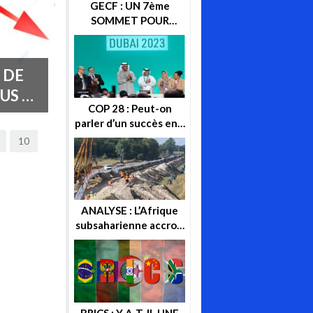
GECF : UN 7ème
SOMMET POUR
CONSOLIDER SA
POSITION SUR LA
SCENE ENERGETIQUE
 DE
US ET
COP 28 : Peut-on
parler d’un succès en «
citant » enfin « la
10
sortie progressive des
énergies fossiles » ?
ANALYSE : L’Afrique
subsaharienne accroit
ses recettes après les
sanctions
européennes contre
la Russie
BRICS : Y A-T-IL UNE