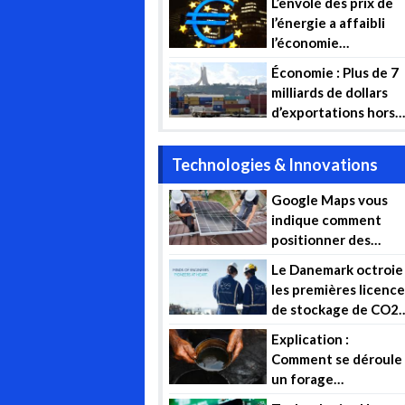
L’envolé des prix de
2022
l’énergie a affaibli
l’économie
européenne
Économie : Plus de 7
milliards de dollars
d’exportations hors
hydrocarbures
Technologies & Innovations
Google Maps vous
indique comment
positionner des
panneaux solaires su
Le Danemark octroie
votre toit
les premières licenc
de stockage de CO2
en mer du Nord
Explication :
Comment se déroule
un forage
d’exploration ?