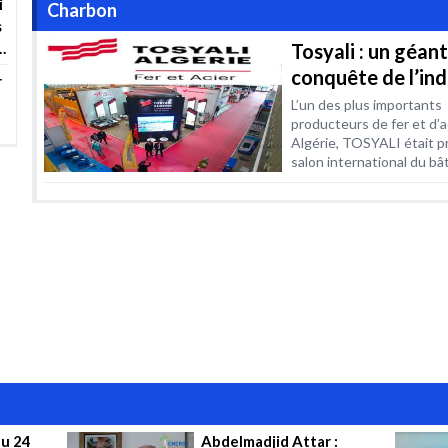
i
Charbon
s
Tosyali : un géant
conquête de l’ind
r
métallurgique
L’un des plus importants
producteurs de fer et d’a
Algérienne
Algérie, TOSYALI était p
salon international du bât
es
u 24
Abdelmadjid Attar :