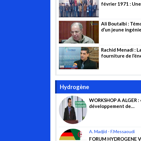
février 1971 : Une
cérémonie en l’h
des pionniers
Ali Boutalbi : Té
d’un jeune ingéni
Rachid Menadi : L
fourniture de l’én
est un acte de ser
public
Hydrogène
WORKSHOP A ALGER : «
développement de
l’hydrogène vert est l’
priorités du gouvernem
A. Madjid - F.Messaoudi
FORUM HYDROGENE V