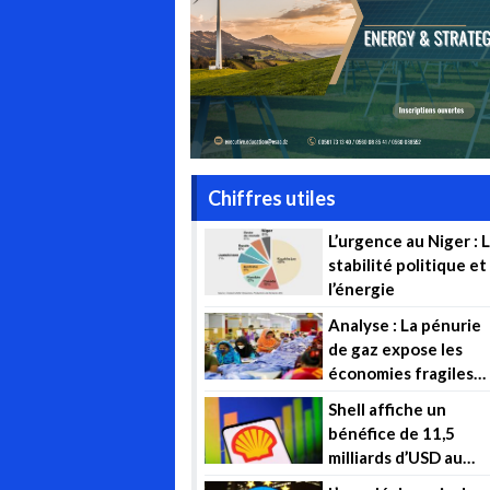
Chiffres utiles
L’urgence au Niger : 
stabilité politique et
l’énergie
Analyse : La pénurie
de gaz expose les
économies fragiles
d’Asie du Sud à
Shell affiche un
d’avantage de
bénéfice de 11,5
souffrance
milliards d’USD au
deuxième trimestre