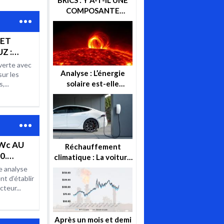
COMPOSANTE
ENERGETIQUE DANS
CETTE ALTERNATIVE
 ET
ECONOMIQUE ? OU
Z :
GEOPOLITIQUE ?
RCHE
uverte avec
URE
Analyse : L’énergie
sur les
solaire est-elle
AR
,...
réellement l’énergie
FLITS
de demain ?
Wc AU
Réchauffement
0.
climatique : La voiture
électrique, vraie
e analyse
E
solution ou utopie ?
nt d’établir
teur...
Après un mois et demi