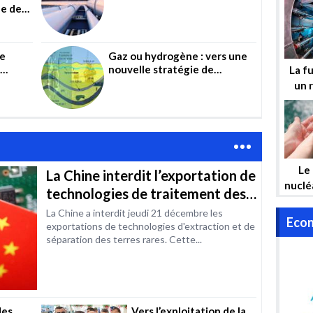
d’
ne de
un projet ambitieux mais
risqué
d
de
Gaz ou hydrogène : vers une
«
nouvelle stratégie de
La fu
 la
partenariat en Algérie ?
un 
la
mais 
Le
La Chine interdit l’exportation de
nuclé
technologies de traitement des
at
terres rares
La Chine a interdit jeudi 21 décembre les
gara
Econ
exportations de technologies d'extraction et de
hy
séparation des terres rares. Cette...
én
l’Alg
des
Vers l’exploitation de la