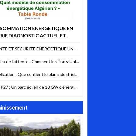
SOMMATION ENERGETIQUE EN
RIE DIAGNOSTIC ACTUEL ET
EUX FUTURS POURQUOI AGIR
NTE ET SECURITE ENERGETIQUE UN
NTENANT ?
BITRAGE DIFFICILE MAIS NECESSAIRE
jeu de l’attente : Comment les États-Unis
êchent la sécurité énergétique du Liban
lication : Que contient le plan industriel
l’UE pour les contrats verts ?
P27 : Un parc éolien de 10 GW d’énergie
ouvelable va être construit en Égypte
inissement