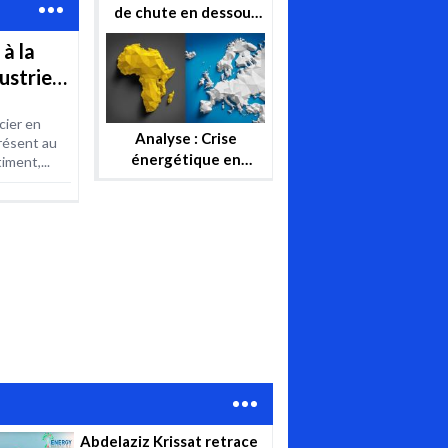
de chute en dessous
de 100$, le baril peut-
 à la
il reprendre ou se
ustrie
stabiliser?
cier en
Analyse : Crise
résent au
énergétique en
iment,...
Europe, l’Afrique
peut-elle substituer
au gaz russe ?
Abdelaziz Krissat retrace