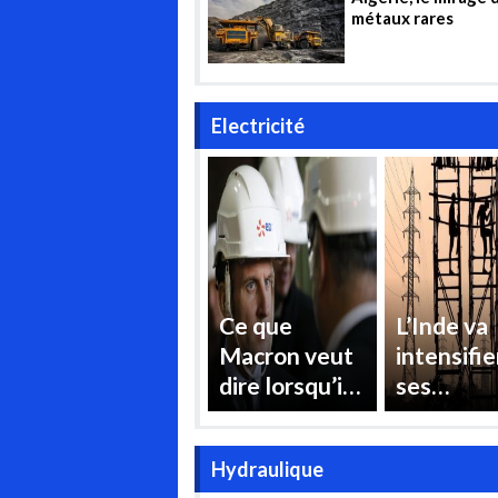
métaux rares
Electricité
Ce que
L’Inde va
Macron veut
intensifie
dire lorsqu’il
ses
affirme
importati
vouloir
de gaz po
Hydraulique
« reprendre le
répondre 