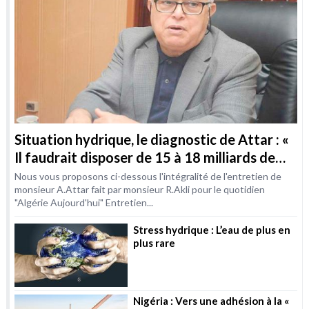
Situation hydrique, le diagnostic de Attar : «
Il faudrait disposer de 15 à 18 milliards de
m3 / an d’ici à 2030 »
Nous vous proposons ci-dessous l'intégralité de l'entretien de
monsieur A.Attar fait par monsieur R.Akli pour le quotidien
"Algérie Aujourd'hui" Entretien...
Stress hydrique : L’eau de plus en
plus rare
Nigéria : Vers une adhésion à la «