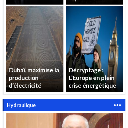
« reprendre le
gaz pour répondre
contrôle » des prix
à la demande
de l’électricité en
d’électricité
France
estivale
Dubaï, maximise la
Décryptage :
production
L’Europe en plein
d’électricité
crise énergétique
Hydraulique