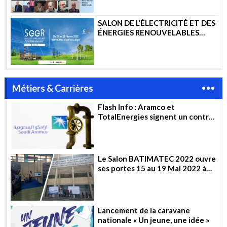
SALON DE L’ÉLECTRICITÉ ET DES
ÉNERGIES RENOUVELABLES
2023
Métiers & Carrières
Flash Info : Aramco et
TotalEnergies signent un contrat
de 11 milliards de dollars pour la
construction d’un complexe
pétrochimique en Arabie
saoudite
Le Salon BATIMATEC 2022 ouvre
ses portes 15 au 19 Mai 2022 à
Alger
Lancement de la caravane
nationale « Un jeune, une idée »