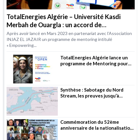
TotalEnergies Algérie – Université Kasdi
Merbah de Ouargla : un accord de
coopération dans le domaine de la formation
Après avoir lancé en Mars 2023 en partenariat avec l’Association
INJAZ EL JAZAIR un programme de mentoring intitulé
« Empowering...
TotalEnergies Algérie lance un
programme de Mentoring pour
les femmes dans les métiers de
l’Energie
Synthèse : Sabotage du Nord
Stream, les preuves jusqu’à
présent
Commémoration du 52ème
anniversaire de la nationalisation
des hydrocarbures