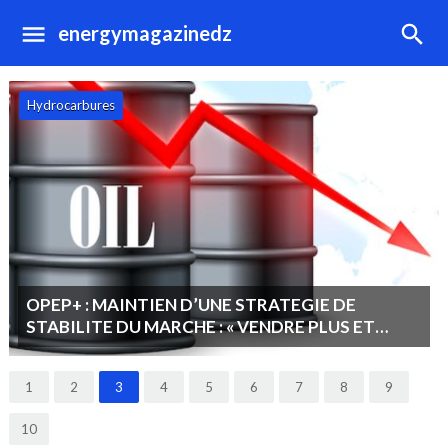
energymagazinedz
Hydrocarbures
OPEP+ : MAINTIEN D’UNE STRATEGIE DE
STABILITE DU MARCHE : « VENDRE PLUS ET
MOINS CHER PLUTOT QUE MOINS ET CHER ».
1
2
3
4
5
6
7
8
9
10