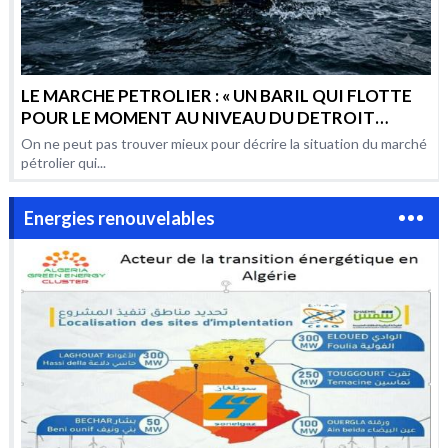
LE MARCHE PETROLIER : « UN BARIL QUI FLOTTE
POUR LE MOMENT AU NIVEAU DU DETROIT
D’HORMUZ, MAIS QUI RISQUE AUSSI BIEN DE
On ne peut pas trouver mieux pour décrire la situation du marché
COULER QUE D’EXPLOSER »
pétrolier qui...
Energies renouvelables