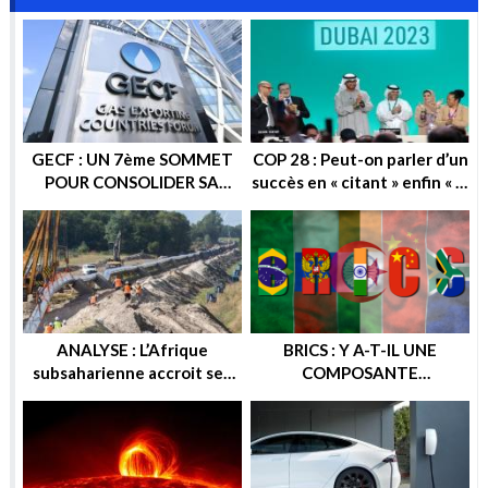
GECF : UN 7ème SOMMET
COP 28 : Peut-on parler d’un
POUR CONSOLIDER SA
succès en « citant » enfin « la
POSITION SUR LA SCENE
sortie progressive des
ENERGETIQUE
énergies fossiles » ?
ANALYSE : L’Afrique
BRICS : Y A-T-IL UNE
subsaharienne accroit ses
COMPOSANTE
recettes après les sanctions
ENERGETIQUE DANS
européennes contre la
CETTE ALTERNATIVE
Russie
ECONOMIQUE ? OU
GEOPOLITIQUE ?