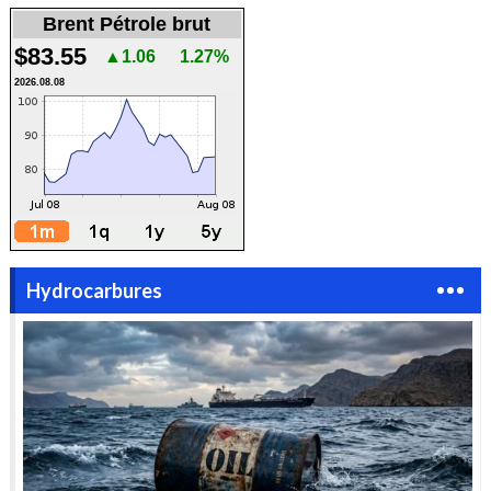
Brent Pétrole brut
$83.55
▲1.06
1.27%
2026.08.08
Hydrocarbures