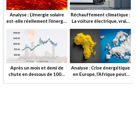
Analyse : L’énergie solaire
Réchauffement climatique :
est-elle réellement l’énergie
La voiture électrique, vraie
de demain ?
solution ou utopie ?
Après un mois et demi de
Analyse : Crise énergétique
chute en dessous de 100$,
en Europe, l’Afrique peut-
le baril peut-il reprendre ou
elle substituer au gaz russe
se stabiliser?
?