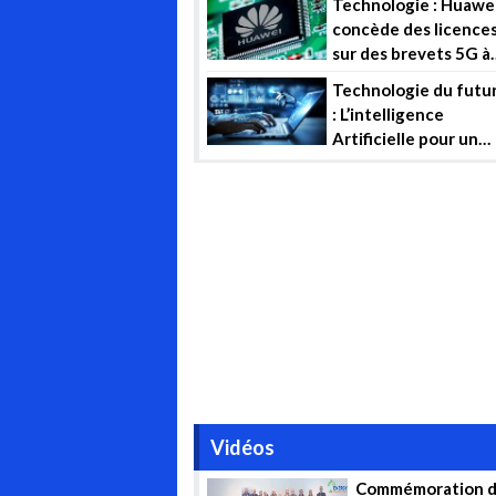
Technologie : Huawe
concède des licence
sur des brevets 5G à
… un concurrent !
Technologie du futu
: L’intelligence
Artificielle pour un
management et une
gestion efficiente d
projets industriels
Vidéos
Commémoration d