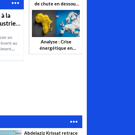
de chute en dessous
de 100$, le baril peut-
 à la
il reprendre ou se
ustrie
stabiliser?
cier en
Analyse : Crise
résent au
énergétique en
iment,...
Europe, l’Afrique
peut-elle substituer
au gaz russe ?
Abdelaziz Krissat retrace