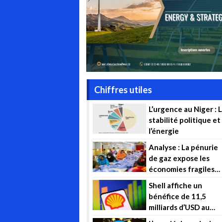
Chiffres utiles
L’urgence au Niger : 
stabilité politique et
l’énergie
Analyse : La pénurie
de gaz expose les
économies fragiles
d’Asie du Sud à
Shell affiche un
d’avantage de
bénéfice de 11,5
souffrance
milliards d’USD au
deuxième trimestre