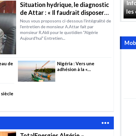
Inf
Situation hydrique, le diagnostic
ité
les
de Attar : « Il faudrait disposer
de 15 à 18 milliards de m3 / an
Nous vous proposons ci-dessous l'intégralité de
l'entretien de monsieur A.Attar fait par
d’ici à 2030 »
monsieur R.Akli pour le quotidien "Algérie
Aujourd'hui" Entretien...
Mobi
’eau de
Nigéria : Vers une
adhésion à la «
Convention d’Helsinki »
dans le secteur de l’eau
 siècle
TotalEnergies Algérie –