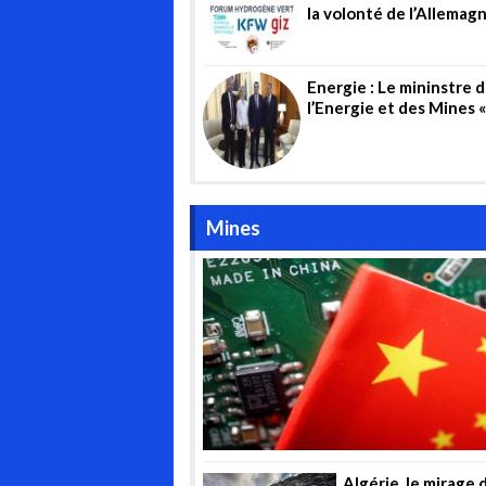
la volonté de l’Allemag
s’implanter en Algérie
Energie : Le mininstre 
l’Energie et des Mines 
Mohmaed Arkab » reçoit
directrice générale de 
société allemande «
Wintershall Dea AG »
Mines
Algérie, le mirage 