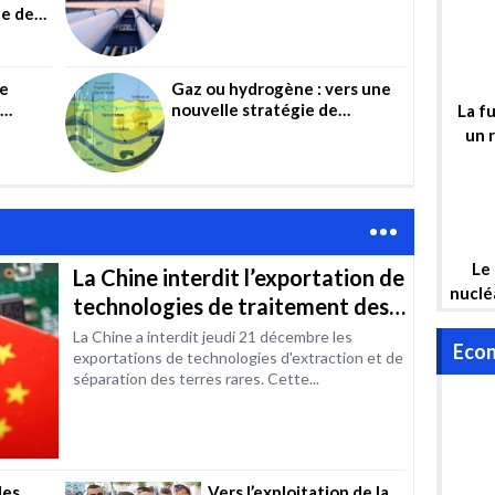
d’
ne de
un projet ambitieux mais
risqué
d
de
Gaz ou hydrogène : vers une
«
nouvelle stratégie de
La fu
 la
partenariat en Algérie ?
un 
la
mais 
Le
La Chine interdit l’exportation de
nuclé
technologies de traitement des
at
terres rares
La Chine a interdit jeudi 21 décembre les
gara
Econ
exportations de technologies d'extraction et de
hy
séparation des terres rares. Cette...
én
l’Alg
des
Vers l’exploitation de la