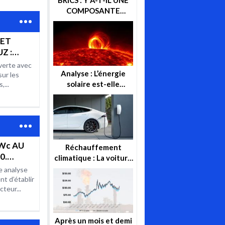
COMPOSANTE
ENERGETIQUE DANS
CETTE ALTERNATIVE
 ET
ECONOMIQUE ? OU
Z :
GEOPOLITIQUE ?
RCHE
uverte avec
URE
Analyse : L’énergie
sur les
solaire est-elle
AR
,...
réellement l’énergie
FLITS
de demain ?
Wc AU
Réchauffement
0.
climatique : La voiture
électrique, vraie
e analyse
E
solution ou utopie ?
nt d’établir
teur...
Après un mois et demi