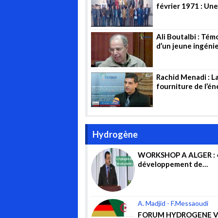
février 1971 : Une
cérémonie en l’h
des pionniers
Ali Boutalbi : Té
d’un jeune ingéni
Rachid Menadi : L
fourniture de l’én
est un acte de ser
public
Hydrogène
WORKSHOP A ALGER : «
développement de
l’hydrogène vert est l’
priorités du gouvernem
A. Madjid - F.Messaoudi
FORUM HYDROGENE V