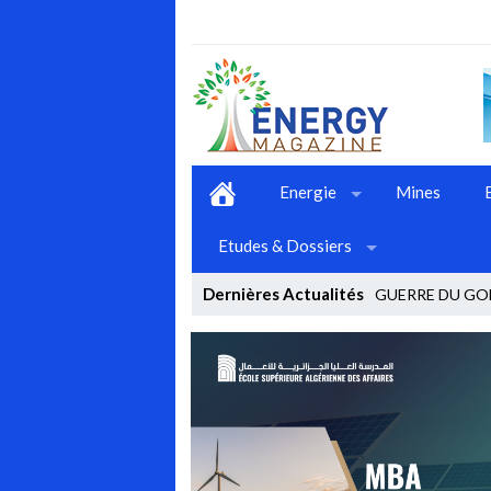
Energie
Mines
Etudes & Dossiers
Dernières Actualités
GUERRE DU GO
AUX CONFLI_
Stop
Previous
Next