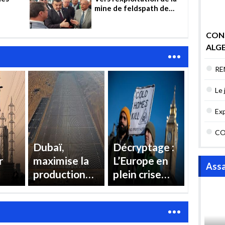
mine de feldspath de
Tizi-Ouzou
CON
ALGE
ENJ
RE
MAI
AR
Le 
emp
Exp
de 
CO
ren
Dubaï,
Décryptage :
r
maximise la
L’Europe en
Assa
production
plein crise
ons
d’électricité
énergétique
ur
à la