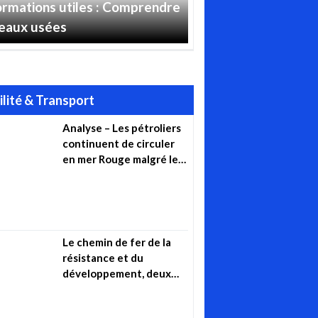
ormations utiles : Comprendre
 eaux usées
lité & Transport
Analyse – Les pétroliers
continuent de circuler
en mer Rouge malgré les
attaques des Houthis
Le chemin de fer de la
résistance et du
développement, deux
projets : Iran-Irak-Syrie
et Algérie-Mali-Niger (…)