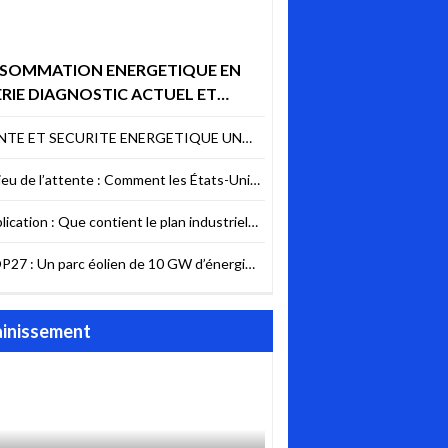
SOMMATION ENERGETIQUE EN
RIE DIAGNOSTIC ACTUEL ET
EUX FUTURS POURQUOI AGIR
NTE ET SECURITE ENERGETIQUE UN
NTENANT ?
BITRAGE DIFFICILE MAIS NECESSAIRE
jeu de l’attente : Comment les États-Unis
êchent la sécurité énergétique du Liban
lication : Que contient le plan industriel
l’UE pour les contrats verts ?
P27 : Un parc éolien de 10 GW d’énergie
ouvelable va être construit en Égypte
inissement