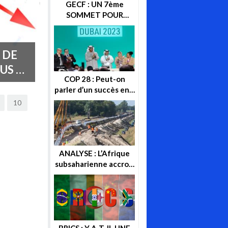
GECF : UN 7ème
SOMMET POUR
CONSOLIDER SA
POSITION SUR LA
SCENE ENERGETIQUE
JEUX
COP 28 : Peut-on
NT ?
parler d’un succès en «
citant » enfin « la
10
sortie progressive des
énergies fossiles » ?
ANALYSE : L’Afrique
subsaharienne accroit
ses recettes après les
sanctions
européennes contre
la Russie
BRICS : Y A-T-IL UNE