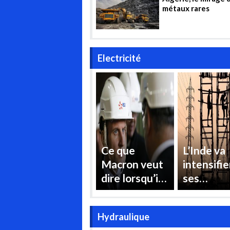
métaux rares
Electricité
Ce que
L’Inde va
Macron veut
intensifie
dire lorsqu’il
ses
affirme
importati
vouloir
de gaz po
Hydraulique
« reprendre le
répondre 