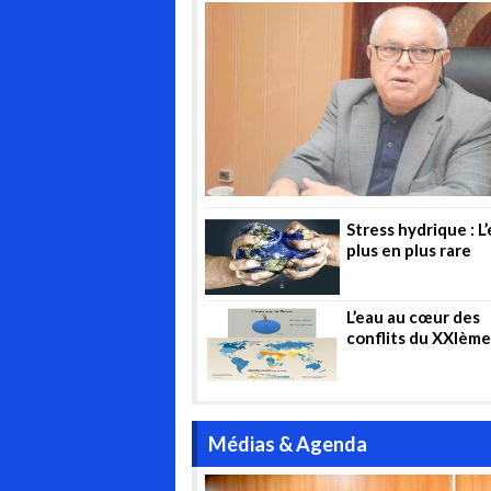
contrôle »
demande
des prix de
d’électric
l’électricité
estivale
en France
Stress hydrique : L
plus en plus rare
L’eau au cœur des
conflits du XXIème
Médias & Agenda