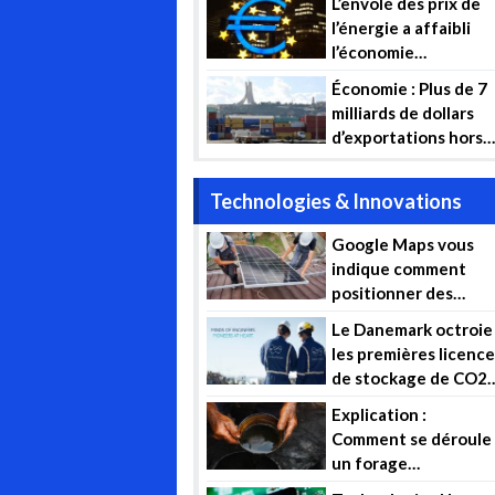
L’envolé des prix de
2022
l’énergie a affaibli
l’économie
européenne
Économie : Plus de 7
milliards de dollars
d’exportations hors
hydrocarbures
Technologies & Innovations
Google Maps vous
indique comment
positionner des
panneaux solaires su
Le Danemark octroie
votre toit
les premières licenc
de stockage de CO2
en mer du Nord
Explication :
Comment se déroule
un forage
d’exploration ?