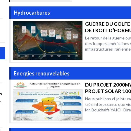
Hydrocarbures
GUERRE DU GOLFE
DETROIT D’HORMU
POURQUOI LE MA
Le retour de la guerre o
PETROLIER DEME
des frappes américaines 
AUSSI VOLATILE P
infrastructures iraniennes
RAPPORT AUX CON
PRECEDENTS ?
Energies renouvelables
r
DU PROJET 2000M
PROJET SOLAR 100
es
ANALYSE
Nous publions ci-joint un
COMPLEMENTAIR
très intéressante que vie
Mr. Boukhalfa YAICI, Direc