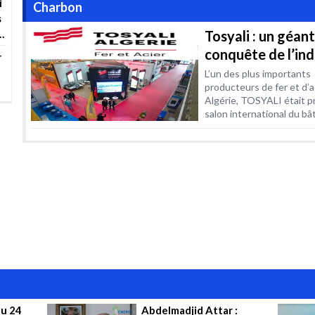
i
Charbon
s
Tosyali : un géant
conquête de l’ind
r
métallurgique
L’un des plus importants
producteurs de fer et d’a
Algérienne
Algérie, TOSYALI était p
salon international du bât
es
u 24
Abdelmadjid Attar :