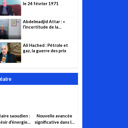
le 24 février 1971
Abdelmadjid Attar : «
l’incertitude de la
pandémie est toujours là »
Ali Hached : Pétrole et
gaz, la guerre des prix
éaire
aire saoudien :
Nouvelle avancée
ésir d’énergie,
significative dans le