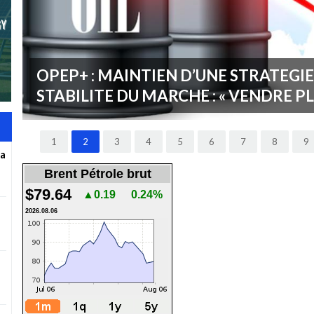
CONSOMMATION ENERGETIQUE EN
ALGERIE DIAGNOSTIC ACTUEL ET EN
FUTURS POURQUOI AGIR MAINTENA
1
2
3
4
5
6
7
8
9
La
Brent Pétrole brut
$79.64
▲0.19
0.24%
2026.08.06