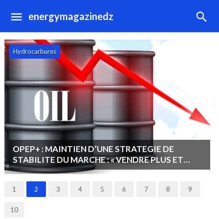
energymagazinedz
Hydrocarbures
OPEP+ : MAINTIEN D’UNE STRATEGIE DE
STABILITE DU MARCHE : « VENDRE PLUS ET
MOINS CHER PLUTOT QUE MOINS ET CHER ».
1
2
3
4
5
6
7
8
9
10