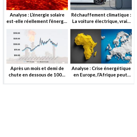
Analyse : L’énergie solaire
Réchauffement climatique :
est-elle réellement l’énergie
La voiture électrique, vraie
de demain ?
solution ou utopie ?
Après un mois et demi de
Analyse : Crise énergétique
chute en dessous de 100$,
en Europe, l’Afrique peut-
le baril peut-il reprendre ou
elle substituer au gaz russe
se stabiliser?
?