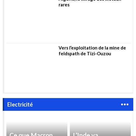
Vers l’exploitation de la mine de
feldspath de Tizi-Ouzou
Electricité
Ce que Macron
L’Inde va
veut dire lorsqu’il
intensifier ses
affirme vouloir
importations de
« reprendre le
gaz pour répondre
contrôle » des prix
à la demande