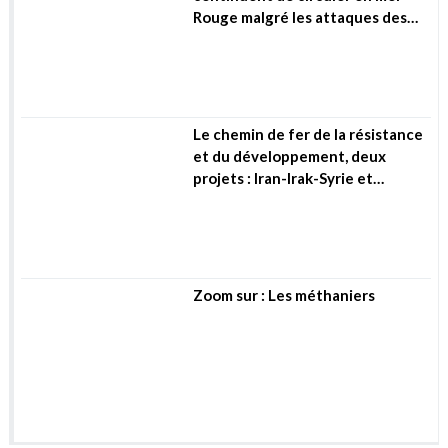
Le chemin de fer de la résistance
et du développement, deux
projets : Iran-Irak-Syrie et
Algérie-Mali-Niger (…)
Zoom sur : Les méthaniers
Environnement & Climat
COP 28 : La pression sur les
énergies fossiles se poursuit