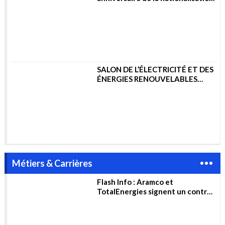
SALON DE L’ÉLECTRICITÉ ET DES
ÉNERGIES RENOUVELABLES
2023
Métiers & Carrières
Flash Info : Aramco et
TotalEnergies signent un contrat
de 11 milliards de dollars pour la
construction d’un complexe
pétrochimique en Arabie
saoudite
Le Salon BATIMATEC 2022 ouvre
ses portes 15 au 19 Mai 2022 à
Alger