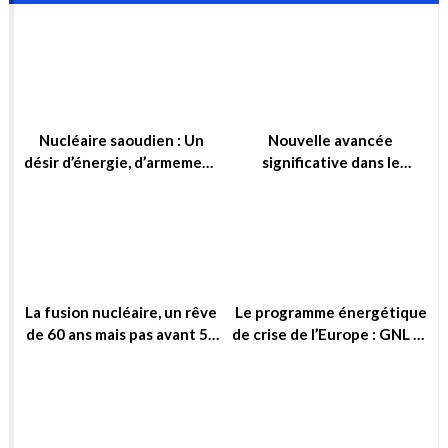
Nucléaire saoudien : Un
Nouvelle avancée
désir d’énergie, d’armement
significative dans le
ou simplement d’influence ?
domaine de la fusion
nucléaire
La fusion nucléaire, un rêve
Le programme énergétique
de 60 ans mais pas avant 50
de crise de l’Europe : GNL et
ans !
Nucléaire
Le dessalement nucléaire,
Sortie du nucléaire : Cinq
une option attractive pour
centrales à gaz candidates
garantir la sécurité hydrique
pour compenser
et la sécurité énergétique
Economie d'énergie