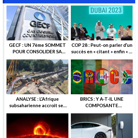
GECF : UN 7ème SOMMET
COP 28 : Peut-on parler d’un
POUR CONSOLIDER SA
succès en « citant » enfin « la
POSITION SUR LA SCENE
sortie progressive des
ENERGETIQUE
énergies fossiles » ?
ANALYSE : L’Afrique
BRICS : Y A-T-IL UNE
subsaharienne accroit ses
COMPOSANTE
recettes après les sanctions
ENERGETIQUE DANS
européennes contre la
CETTE ALTERNATIVE
Russie
ECONOMIQUE ? OU
GEOPOLITIQUE ?