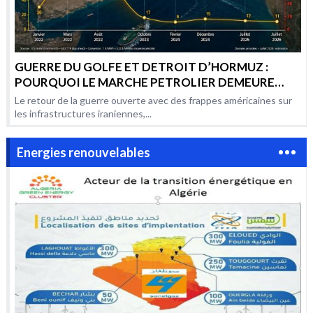
GUERRE DU GOLFE ET DETROIT D’HORMUZ :
POURQUOI LE MARCHE PETROLIER DEMEURE
AUSSI VOLATILE PAR RAPPORT AUX CONFLITS
Le retour de la guerre ouverte avec des frappes américaines sur
PRECEDENTS ?
les infrastructures iraniennes,...
Energies renouvelables