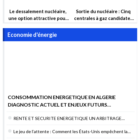
de l’Algérie à long terme
CONSOMMATION ENERGETIQUE EN ALGERIE
DIAGNOSTIC ACTUEL ET ENJEUX FUTURS
POURQUOI AGIR MAINTENANT ?
RENTE ET SECURITE ENERGETIQUE UN ARBITRAGE
DIFFICILE MAIS NECESSAIRE
Le jeu de l’attente : Comment les États-Unis empêchent la
sécurité énergétique du Liban
Explication : Que contient le plan industriel de l’UE pour les
contrats verts ?
COP27 : Un parc éolien de 10 GW d’énergie renouvelable va
être construit en Égypte